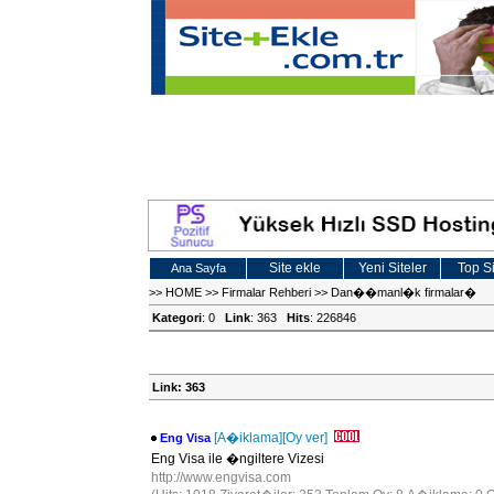
Site ekle
Yeni Siteler
Top Si
Ana Sayfa
>>
HOME
>>
Firmalar Rehberi
>>
Dan��manl�k firmalar�
Kategori
: 0
Link
: 363
Hits
: 226846
Link: 363
[A�iklama]
[Oy ver]
Eng Visa
Eng Visa ile �ngiltere Vizesi
http://www.engvisa.com