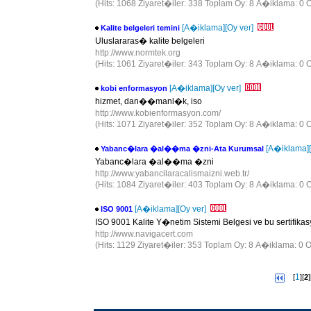
(Hits: 1068 Ziyaret�iler: 338 Toplam Oy: 8 A�iklama: 0 O
[A�iklama]
[Oy ver]
Kalite belgeleri temini
Uluslararas� kalite belgeleri
http://www.normtek.org
(Hits: 1061 Ziyaret�iler: 343 Toplam Oy: 8 A�iklama: 0 O
[A�iklama]
[Oy ver]
kobi enformasyon
hizmet, dan��manl�k, iso
http://www.kobienformasyon.com/
(Hits: 1071 Ziyaret�iler: 352 Toplam Oy: 8 A�iklama: 0 O
[A�iklama]
Yabanc�lara �al��ma �zni-Ata Kurumsal
Yabanc�lara �al��ma �zni
http://www.yabancilaracalismaizni.web.tr/
(Hits: 1084 Ziyaret�iler: 403 Toplam Oy: 8 A�iklama: 0 O
[A�iklama]
[Oy ver]
ISO 9001
ISO 9001 Kalite Y�netim Sistemi Belgesi ve bu sertifika
http://www.navigacert.com
(Hits: 1129 Ziyaret�iler: 353 Toplam Oy: 8 A�iklama: 0 O
1
[
][
2
]