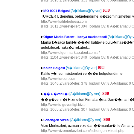
(Hits: 1018 Ziyaret�iler: 353 Toplam Oy: 8 A�iklama: 0 O
[A�iklama]
[Oy ver]
ISO 9001 Belgesi
TURCERT, denetim, belgelendirme, g�zetim hizmetleri v
http://www.kalitebelgesi.com
(Hits: 1011 Ziyaret�iler: 304 Toplam Oy: 8 A�iklama: 0 O
[A�iklama]
[Oy v
Olgun Marka Patent - konya marka tescil
Marka k�saca farkl�l���n kaliteyle bulu�mas�d�r. Mar
gelebilecek haks�z rekabet...
http://www.olgunmarkapatent.com.tr/
(Hits: 1104 Ziyaret�iler: 340 Toplam Oy: 8 A�iklama: 0 O
[A�iklama]
[Oy ver]
Kalite Belgesi
Kalite y�netim sistemleri ve �r�n belgelendirme
http://www.turcert.com
(Hits: 1046 Ziyaret�iler: 378 Toplam Oy: 8 A�iklama: 0 O
[A�iklama]
[Oy ver]
�� G�venli�i
�� g�venli�i Hizmetleri Firmalar�na Dan��manl�
http://www.is-guvenligi.biz.tr
(Hits: 1065 Ziyaret�iler: 307 Toplam Oy: 8 A�iklama: 0 O
[A�iklama]
[Oy ver]
Schengen Vizesi
Vize Merkezleri, uzman vize dan��manlar� ile Almanya
http://www.vizemerkezleri.com/schengen-vizesi.php