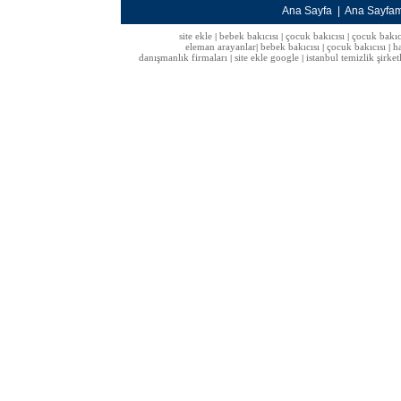
Ana Sayfa
|
Ana Sayfa
site ekle
bebek bakıcısı
çocuk bakıcısı
çocuk bakıc
|
|
|
eleman arayanlar
bebek bakıcısı
çocuk bakıcısı
h
|
|
|
danışmanlık firmaları
site ekle google
istanbul temizlik şirket
|
|