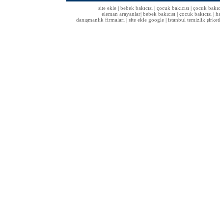
site ekle
bebek bakıcısı
çocuk bakıcısı
çocuk bakıc
|
|
|
eleman arayanlar
bebek bakıcısı
çocuk bakıcısı
h
|
|
|
danışmanlık firmaları
site ekle google
istanbul temizlik şirket
|
|