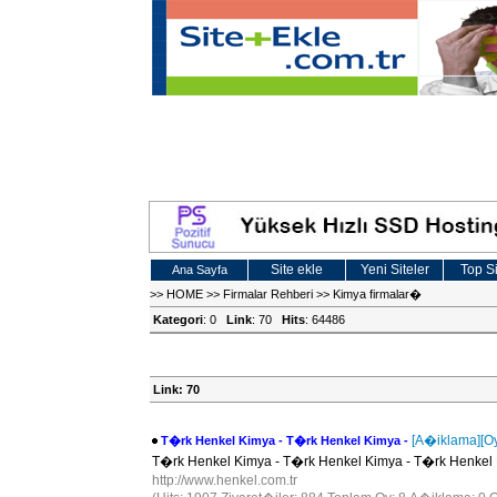
Site ekle
Yeni Siteler
Top Si
Ana Sayfa
>>
HOME
>>
Firmalar Rehberi
>>
Kimya firmalar�
Kategori
: 0
Link
: 70
Hits
: 64486
Link: 70
[A�iklama]
[O
T�rk Henkel Kimya - T�rk Henkel Kimya -
T�rk Henkel Kimya - T�rk Henkel Kimya - T�rk Henkel 
http://www.henkel.com.tr