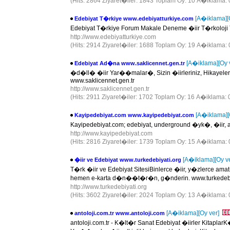
(Hits: 2864 Ziyaret�iler: 1843 Toplam Oy: 10 A�iklama: 
[A�iklama]
[
Edebiyat T�rkiye www.edebiyatturkiye.com
Edebiyat T�rkiye Forum Makale Deneme �iir T�rkoloji T�
http://www.edebiyatturkiye.com
(Hits: 2914 Ziyaret�iler: 1688 Toplam Oy: 19 A�iklama: 
[A�iklama]
[Oy 
Edebiyat Ad�na www.saklicennet.gen.tr
�d�ll� �iir Yar��malar�, Sizin �iirleriniz, Hikayeler
www.saklicennet.gen.tr
http://www.saklicennet.gen.tr
(Hits: 2911 Ziyaret�iler: 1702 Toplam Oy: 16 A�iklama: 
[A�iklama]
Kayipedebiyat.com www.kayipedebiyat.com
Kayipedebiyat.com; edebiyat, underground �yk�, �iir, 
http://www.kayipedebiyat.com
(Hits: 2816 Ziyaret�iler: 1739 Toplam Oy: 15 A�iklama: 
[A�iklama]
[Oy v
�iir ve Edebiyat www.turkedebiyati.org
T�rk �iir ve Edebiyat SitesiBinlerce �iir, y�zlerce am
hemen e-karta d�n��t�r�n, g�nderin. www.turkedebi
http://www.turkedebiyati.org
(Hits: 3602 Ziyaret�iler: 2024 Toplam Oy: 13 A�iklama: 
[A�iklama]
[Oy ver]
antoloji.com.tr www.antoloji.com
antoloji.com.tr - K�lt�r Sanat Edebiyat �iirler Kitapl