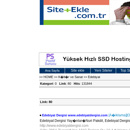
Site ekle
Yeni Siteler
Top Si
Ana Sayfa
>>
HOME
>>
K�lt�r ve Sanat
>>
Edebiyat
Kategori
: 0
Link
: 80
Hits
: 131844
Link: 80
[A�iklama]
[O
Edebiyat Dergisi www.edebiyatdergisi.com
Edebiyat Dergisi Yay�nlar�Nuri Pakdil, Edebiyat Dergi
http://www.edebiyatdergisi.com