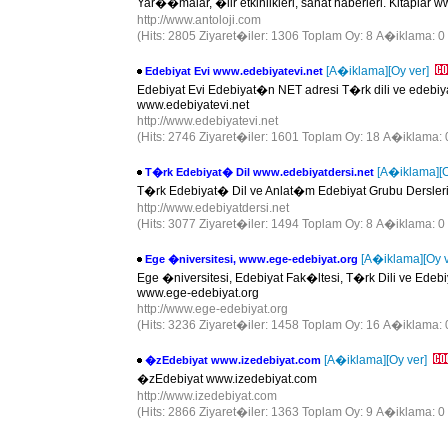
Yar��malar, �iir etkinlikleri, sanat haberleri. Kitaplar 
http://www.antoloji.com
(Hits: 2805 Ziyaret�iler: 1306 Toplam Oy: 8 A�iklama: 0
[A�iklama]
[Oy ver]
Edebiyat Evi www.edebiyatevi.net
Edebiyat Evi Edebiyat�n NET adresi T�rk dili ve ede
www.edebiyatevi.net
http://www.edebiyatevi.net
(Hits: 2746 Ziyaret�iler: 1601 Toplam Oy: 18 A�iklama: 
[A�iklama]
[
T�rk Edebiyat� Dil www.edebiyatdersi.net
T�rk Edebiyat� Dil ve Anlat�m Edebiyat Grubu Dersleri
http://www.edebiyatdersi.net
(Hits: 3077 Ziyaret�iler: 1494 Toplam Oy: 8 A�iklama: 0
[A�iklama]
[Oy 
Ege �niversitesi, www.ege-edebiyat.org
Ege �niversitesi, Edebiyat Fak�ltesi, T�rk Dili ve Ed
www.ege-edebiyat.org
http://www.ege-edebiyat.org
(Hits: 3236 Ziyaret�iler: 1458 Toplam Oy: 16 A�iklama: 
[A�iklama]
[Oy ver]
�zEdebiyat www.izedebiyat.com
�zEdebiyat www.izedebiyat.com
http://www.izedebiyat.com
(Hits: 2866 Ziyaret�iler: 1363 Toplam Oy: 9 A�iklama: 0 