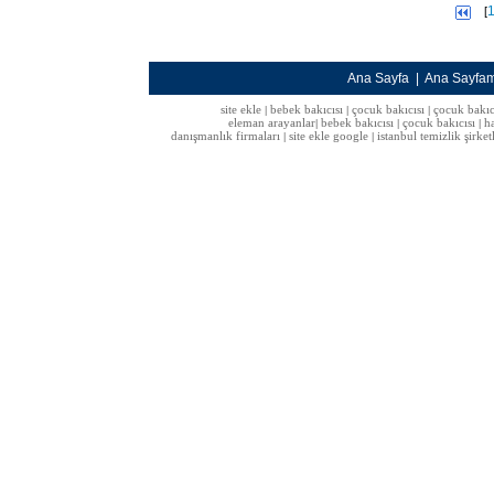
[
Ana Sayfa
|
Ana Sayfa
site ekle
bebek bakıcısı
çocuk bakıcısı
çocuk bakıc
|
|
|
eleman arayanlar
bebek bakıcısı
çocuk bakıcısı
h
|
|
|
danışmanlık firmaları
site ekle google
istanbul temizlik şirket
|
|