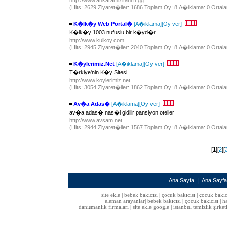
http://www.ankaramizitani.tr.gg
(Hits: 2629 Ziyaret�iler: 1686 Toplam Oy: 8 A�iklama: 0 Ortala
K�lk�y Web Portal�
[A�iklama]
[Oy ver]
K�lk�y 1003 nufuslu bir k�yd�r
http://www.kulkoy.com
(Hits: 2945 Ziyaret�iler: 2040 Toplam Oy: 8 A�iklama: 0 Ortala
K�ylerimiz.Net
[A�iklama]
[Oy ver]
T�rkiye'nin K�y Sitesi
http://www.koylerimiz.net
(Hits: 3054 Ziyaret�iler: 1862 Toplam Oy: 8 A�iklama: 0 Ortala
Av�a Adas�
[A�iklama]
[Oy ver]
av�a adas� nas�l gidilir pansiyon oteller
http://www.avsam.net
(Hits: 2944 Ziyaret�iler: 1567 Toplam Oy: 8 A�iklama: 0 Ortala
[
1
][
2
][
|
Ana Sayfa
Ana Sayf
site ekle
bebek bakıcısı
çocuk bakıcısı
çocuk bakıc
|
|
|
eleman arayanlar
bebek bakıcısı
çocuk bakıcısı
h
|
|
|
danışmanlık firmaları
site ekle google
istanbul temizlik şirket
|
|