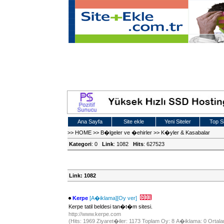
Ana Sayfa
Site ekle
Yeni Siteler
Top Si
>>
HOME
>>
B�lgeler ve �ehirler
>>
K�yler & Kasabalar
Kategori
: 0
Link
: 1082
Hits
: 627523
Link: 1082
Kerpe
[A�iklama]
[Oy ver]
Kerpe tatil beldesi tan�t�m sitesi.
http://www.kerpe.com
(Hits: 1969 Ziyaret�iler: 1173 Toplam Oy: 8 A�iklama: 0 Ortala