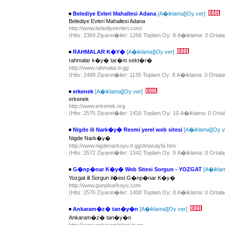
Belediye Evleri Mahallesi Adana
[A�iklama]
[Oy ver]
Belediye Evleri Mahallesi Adana
http://www.belediyeevleri.com/
(Hits: 2369 Ziyaret�iler: 1268 Toplam Oy: 8 A�iklama: 0 Ortala
RAHMALAR K�Y�
[A�iklama]
[Oy ver]
rahmalar k�y� tar�m sekt�r�
http://www.rahmalar.tr.gg
(Hits: 2488 Ziyaret�iler: 1135 Toplam Oy: 8 A�iklama: 0 Ortala
erkenek
[A�iklama]
[Oy ver]
erkenek
http://www.erkenek.org
(Hits: 2575 Ziyaret�iler: 1416 Toplam Oy: 10 A�iklama: 0 Ortal
Nigde ili Nark�y� Resmi yerel web sitesi
[A�iklama]
[Oy v
Nigde Nark�y�
http://www.nigdenarkoyu.tr.gg/Anasayfa.htm
(Hits: 2572 Ziyaret�iler: 1342 Toplam Oy: 8 A�iklama: 0 Ortala
G�np�nar K�y� Web Sitesi Sorgun - YOZGAT
[A�ikla
Yozgat ili Sorgun il�esi G�np�nar K�y�
http://www.gunpinarkoyu.com
(Hits: 2576 Ziyaret�iler: 1408 Toplam Oy: 8 A�iklama: 0 Ortala
Ankaram�z� tan�y�n
[A�iklama]
[Oy ver]
Ankaram�z� tan�y�n