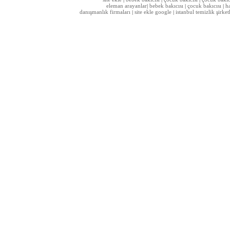
|
|
|
eleman arayanlar
bebek bakıcısı
çocuk bakıcısı
h
|
|
|
danışmanlık firmaları
site ekle google
istanbul temizlik şirket
|
|