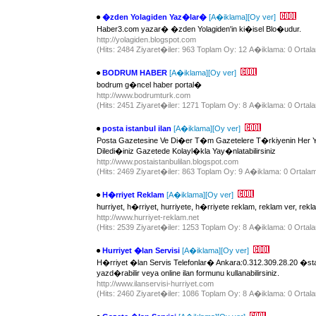
�zden Yolagiden Yaz�lar�
[A�iklama]
[Oy ver]
Haber3.com yazar� �zden Yolagiden'in ki�isel Blo�udur.
http://yolagiden.blogspot.com
(Hits: 2484 Ziyaret�iler: 963 Toplam Oy: 12 A�iklama: 0 Ortala
BODRUM HABER
[A�iklama]
[Oy ver]
bodrum g�ncel haber portal�
http://www.bodrumturk.com
(Hits: 2451 Ziyaret�iler: 1271 Toplam Oy: 8 A�iklama: 0 Ortala
posta istanbul ilan
[A�iklama]
[Oy ver]
Posta Gazetesine Ve Di�er T�m Gazetelere T�rkiyenin Her Ye
Diledi�iniz Gazetede Kolayl�kla Yay�nlatabilirsiniz
http://www.postaistanbulilan.blogspot.com
(Hits: 2469 Ziyaret�iler: 863 Toplam Oy: 9 A�iklama: 0 Ortalama
H�rriyet Reklam
[A�iklama]
[Oy ver]
hurriyet, h�rriyet, hurriyete, h�rriyete reklam, reklam ver, re
http://www.hurriyet-reklam.net
(Hits: 2539 Ziyaret�iler: 1253 Toplam Oy: 8 A�iklama: 0 Ortala
Hurriyet �lan Servisi
[A�iklama]
[Oy ver]
H�rriyet �lan Servis Telefonlar� Ankara:0.312.309.28.20 �st
yazd�rabilir veya online ilan formunu kullanabilirsiniz.
http://www.ilanservisi-hurriyet.com
(Hits: 2460 Ziyaret�iler: 1086 Toplam Oy: 8 A�iklama: 0 Ortala