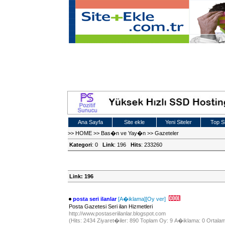
Ana Sayfa
Site ekle
Yeni Siteler
Top Si
>>
HOME
>>
Bas�n ve Yay�n
>>
Gazeteler
Kategori
: 0
Link
: 196
Hits
: 233260
Link: 196
posta seri ilanlar
[A�iklama]
[Oy ver]
Posta Gazetesi Seri ilan Hizmetleri
http://www.postaseriilanlar.blogspot.com
(Hits: 2434 Ziyaret�iler: 890 Toplam Oy: 9 A�iklama: 0 Ortalam