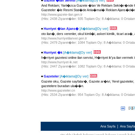
Gazete �lan Servisi
[A�iklama]
[Oy ver]
And Reklam; Yanl�zca Gazete �lan Ve Reklam Sekt�r�nde 
Gazeteler �le Resmi Stat�de Anla�mal� Reklam Ajans�d�r
http://www.gazete-ilan.gen.tr
(Hits: 2438 Ziyaret�iler: 935 Toplam Oy: 8 A�iklama: 0 Ortalam
Hurriyet �lan Ajans�
[A�iklama]
[Oy ver]
oto ilan�, ders verenler, okul kimli�i, askeri kimlik, ticari ar
http://www.hurriyetilanver.gen.tr
(Hits: 2479 Ziyaret�iler: 1084 Toplam Oy: 8 A�iklama: 0 Ortala
Hurriyet �k
[A�iklama]
[Oy ver]
h�rriyet gazetesi online ilan servisi, H�rriyet ik'ya ilan verme
http://www.hurriyet-ik.net
(Hits: 2447 Ziyaret�iler: 1082 Toplam Oy: 8 A�iklama: 0 Ortala
Gazeteler
[A�iklama]
[Oy ver]
Gazete oku, Gazete sayfalar�, Gazete ar�ivi, Yerel gazetele
gazetelere buradan ula��n.
http://www.gazeteler.cn
(Hits: 2534 Ziyaret�iler: 954 Toplam Oy: 8 A�iklama: 0 Ortalam
[
1
][
2
|
Ana Sayfa
Ana Sayf
site ekle
bebek bakıcısı
çocuk bakıcısı
çocuk bakıc