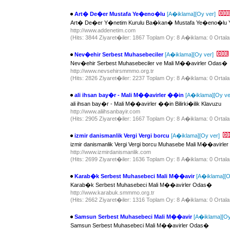
Art� De�er Mustafa Ye�eno�lu
[A�iklama]
[Oy ver]
Art� De�er Y�netim Kurulu Ba�kan� Mustafa Ye�eno�lu Y
http://www.addenetim.com
(Hits: 3844 Ziyaret�iler: 1867 Toplam Oy: 8 A�iklama: 0 Ortala
Nev�ehir Serbest Muhasebeciler
[A�iklama]
[Oy ver]
Nev�ehir Serbest Muhasebeciler ve Mali M��avirler Odas�
http://www.nevsehirsmmmo.org.tr
(Hits: 2826 Ziyaret�iler: 2237 Toplam Oy: 8 A�iklama: 0 Ortala
ali ihsan bay�r - Mali M��avirler ��in
[A�iklama]
[Oy ve
ali ihsan bay�r - Mali M��avirler ��in Bilirki�ilik Klavuzu
http://www.aliihsanbayir.com
(Hits: 2905 Ziyaret�iler: 1667 Toplam Oy: 8 A�iklama: 0 Ortala
izmir danismanlik Vergi Vergi borcu
[A�iklama]
[Oy ver]
izmir danismanlik Vergi Vergi borcu Muhasebe Mali M��avirler
http://www.izmirdanismanlik.com
(Hits: 2699 Ziyaret�iler: 1636 Toplam Oy: 8 A�iklama: 0 Ortala
Karab�k Serbest Muhasebeci Mali M��avir
[A�iklama]
[O
Karab�k Serbest Muhasebeci Mali M��avirler Odas�
http://www.karabuk.smmmo.org.tr
(Hits: 2662 Ziyaret�iler: 1316 Toplam Oy: 8 A�iklama: 0 Ortala
Samsun Serbest Muhasebeci Mali M��avir
[A�iklama]
[Oy
Samsun Serbest Muhasebeci Mali M��avirler Odas�