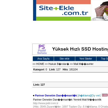
Ana Sayfa
Site ekle
Yeni Siteler
Top Si
>>
HOME
>>
Hukuk B�rolar�
>>
Mali M��avirler
Kategori
: 0
Link
: 127
Hits
: 181104
Link: 127
Partner Denetim Dan��manl�k
[A�iklama]
[Oy ver]
Partner Denetim Dan��manl�k Yeminli Mali M��avirlik
http://www.pdd.com.tr
(Hits: 3549 Ziyaret�iler: 1697 Toplam Oy: 8 A�iklama: 0 Ortala