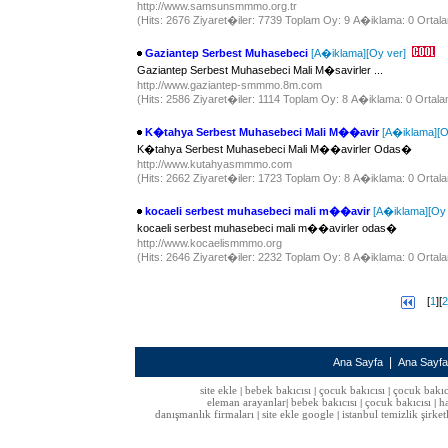
http://www.samsunsmmmo.org.tr
(Hits: 2676 Ziyaret�iler: 7739 Toplam Oy: 9 A�iklama: 0 Ortala
Gaziantep Serbest Muhasebeci
[A�iklama]
[Oy ver]
Gaziantep Serbest Muhasebeci Mali M�savirler ...
http://www.gaziantep-smmmo.8m.com
(Hits: 2586 Ziyaret�iler: 1114 Toplam Oy: 8 A�iklama: 0 Ortala
K�tahya Serbest Muhasebeci Mali M��avir
[A�iklama]
[O
K�tahya Serbest Muhasebeci Mali M��avirler Odas�
http://www.kutahyasmmmo.com
(Hits: 2662 Ziyaret�iler: 1723 Toplam Oy: 8 A�iklama: 0 Ortala
kocaeli serbest muhasebeci mali m��avir
[A�iklama]
[Oy 
kocaeli serbest muhasebeci mali m��avirler odas�
http://www.kocaelismmmo.org
(Hits: 2646 Ziyaret�iler: 2232 Toplam Oy: 8 A�iklama: 0 Ortala
[
1
][
2
|
Ana Sayfa
Ana Sayf
site ekle
bebek bakıcısı
çocuk bakıcısı
çocuk bakıc
|
|
|
eleman arayanlar
bebek bakıcısı
çocuk bakıcısı
h
|
|
|
danışmanlık firmaları
site ekle google
istanbul temizlik şirket
|
|