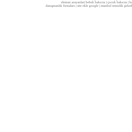
eleman arayanlar
bebek bakıcısı
çocuk bakıcısı
h
|
|
|
danışmanlık firmaları
site ekle google
istanbul temizlik şirket
|
|