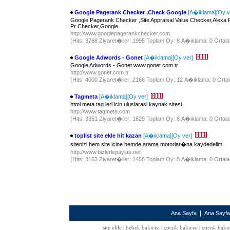
Google Pagerank Checker ,Check Google
[A�iklama]
[Oy v
Google Pagerank Checker ,Site Appraisal Value Checker,Alexa
Pr Checker,Google
http://www.googlepagerankchecker.com
(Hits: 3768 Ziyaret�iler: 1995 Toplam Oy: 8 A�iklama: 0 Ortala
Google Adwords - Gonet
[A�iklama]
[Oy ver]
Google Adwords - Gonet www.gonet.com.tr
http://www.gonet.com.tr
(Hits: 4000 Ziyaret�iler: 2166 Toplam Oy: 12 A�iklama: 0 Ortal
Tagmeta
[A�iklama]
[Oy ver]
html meta tag leri icin uluslarasi kaynak sitesi
http://www.tagmeta.com
(Hits: 3351 Ziyaret�iler: 1829 Toplam Oy: 8 A�iklama: 0 Ortala
toplist site ekle hit kazan
[A�iklama]
[Oy ver]
sitenizi hem site icine hemde arama motorlar�na kaydedelim
http://www.bizlerlepaylas.net
(Hits: 3163 Ziyaret�iler: 1456 Toplam Oy: 8 A�iklama: 0 Ortala
|
Ana Sayfa
Ana Sayf
site ekle
bebek bakıcısı
çocuk bakıcısı
çocuk bakıc
|
|
|