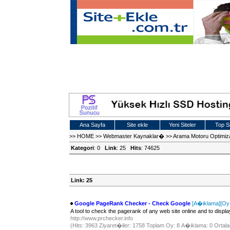
Ana Sayfa
Site ekle
Yeni Siteler
Top Si
>>
HOME
>>
Webmaster Kaynaklar�
>>
Arama Motoru Optimi
Kategori
: 0
Link
: 25
Hits
: 74625
Link: 25
Google PageRank Checker - Check Google
[A�iklama]
[Oy
A tool to check the pagerank of any web site online and to displ
http://www.prchecker.info
(Hits: 3963 Ziyaret�iler: 1758 Toplam Oy: 8 A�iklama: 0 Ortala