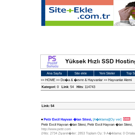
Ana Sayfa
Site ekle
Yeni Siteler
Top Si
>>
HOME
>>
Do�a & �evre & Hayvanlar
>>
Hayvanlar Alemi
Kategori
: 0
Link
: 54
Hits
: 114743
Link: 54
Pettr Evcil Hayvan �lan Sitesi,
[A�iklama]
[Oy ver]
Pettr Evcil Hayvan �lan Sitesi, Pettr Evcil Hayvan �lan Sitesi,
http://www.pettr.com
(Hits: 2734 Ziyaret�iler: 2853 Toplam Oy: 9 A�iklama: 0 Ortala