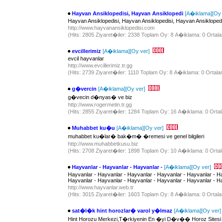
Hayvan Ansiklopedisi, Hayvan Ansiklopedi
[A�iklama]
[Oy 
Hayvan Ansiklopedisi, Hayvan Ansiklopedisi, Hayvan Ansiklopedi
http://www.hayvanansiklopedisi.com
(Hits: 2805 Ziyaret�iler: 2338 Toplam Oy: 8 A�iklama: 0 Ortala
evcillerimiz
[A�iklama]
[Oy ver]
evcil hayvanlar
http://www.evcillerimiz.tr.gg
(Hits: 2739 Ziyaret�iler: 1110 Toplam Oy: 8 A�iklama: 0 Ortala
g�vercin
[A�iklama]
[Oy ver]
g�vecin d�nyas� ve biz
http://www.rogermetin.tr.gg
(Hits: 2855 Ziyaret�iler: 1284 Toplam Oy: 16 A�iklama: 0 Ortal
Muhabbet ku�u
[A�iklama]
[Oy ver]
muhabbet ku�lar� bak�m� �remesi ve genel bilgileri
http://www.muhabbetkusu.biz
(Hits: 2708 Ziyaret�iler: 1898 Toplam Oy: 10 A�iklama: 0 Ortal
Hayvanlar - Hayvanlar - Hayvanlar -
[A�iklama]
[Oy ver]
Hayvanlar - Hayvanlar - Hayvanlar - Hayvanlar - Hayvanlar - Ha
Hayvanlar - Hayvanlar - Hayvanlar - Hayvanlar - Hayvanlar - H
http://www.hayvanlar.web.tr
(Hits: 3015 Ziyaret�iler: 1603 Toplam Oy: 8 A�iklama: 0 Ortala
sat�l�k hint horozlar� varol y�lmaz
[A�iklama]
[Oy ver]
Hint Horozu Merkezi,T�rkiyenin En �yi D�v�� Horoz Sitesi ,k