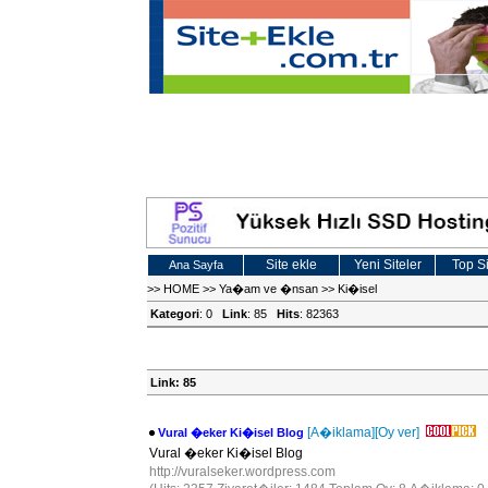
Site ekle
Yeni Siteler
Top Si
Ana Sayfa
>>
HOME
>>
Ya�am ve �nsan
>>
Ki�isel
Kategori
: 0
Link
: 85
Hits
: 82363
Link: 85
[A�iklama]
[Oy ver]
Vural �eker Ki�isel Blog
Vural �eker Ki�isel Blog
http://vuralseker.wordpress.com