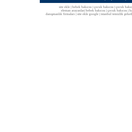
site ekle
bebek bakıcısı
çocuk bakıcısı
çocuk bakıc
|
|
|
eleman arayanlar
bebek bakıcısı
çocuk bakıcısı
h
|
|
|
danışmanlık firmaları
site ekle google
istanbul temizlik şirket
|
|