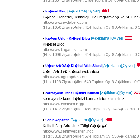
(Hits: 2357 Ziyaret�iler: 1484 Toplam Oy: 8 A�iklama: 0
[A�iklama]
[Oy ver]
Ki�isel Blog
G�ncel Haberler, Teknoloji, TV Programlar� ve SEO hak
http://www.sevdaberk.com
(Hits: 1056 Ziyaret�iler: 414 Toplam Oy: 9 A�iklama: 0 O
[A�iklama]
[Oy ver]
Ka�an Uslu - Ki�isel Blog
Ki�isel Blog
http://www.kaganuslu.com
(Hits: 1096 Ziyaret�iler: 414 Toplam Oy: 8 A�iklama: 0 O
[A�iklama]
[Oy ver]
U�ur A�DA� Ki�isel Web Sitesi
U�ur A�da� ki�isel web sitesi
http://www.uguragdas.com
(Hits: 1198 Ziyaret�iler: 640 Toplam Oy: 8 A�iklama: 0 O
[A�iklama]
[Oy ver]
sermayesiz kendi i�inizi kurmak
sermayesiz kendi i�inizi kurmak istemezmisiniz.
http://www.evofisim.tr.gg/
(Hits: 1412 Ziyaret�iler: 489 Toplam Oy: 14 A�iklama: 0
[A�iklama]
[Oy ver]
Seninwepsiten
Kaliteli Bilgi Adresiniz ''Bilgi G��t�r''
http://www.seninwepsiten.tr.gg
(Hits: 3318 Ziyaret�iler: 674 Toplam Oy: 55 A�iklama: 0