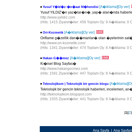
[A�iklama]
[Oy ver]
Yusuf Y�ld�z-�n�aat M�hendisi
Yusuf YILDIZ'�n yaz�lar�n�; yap� alan�nda haberle
http://www.yyildiz.com
(Hits: 1415 Ziyaret�iler: 458 Toplam Oy: 9 A�iklama: 0 O
[A�iklama]
[Oy ver]
Ori-Kozmetik
Oriflame g�zellik dan��manlar� olan �yelerinin sa
http://www.ori-kozmetik.com/
(Hits: 1341 Ziyaret�iler: 474 Toplam Oy: 8 A�iklama: 0 O
[A�iklama]
[Oy ver]
Hakan G��mez
Ki�isel Blog Sayfas�
http://www.hakangocmez.com
(Hits: 1591 Ziyaret�iler: 447 Toplam Oy: 8 A�iklama: 0 O
[A�iklama]
[O
Teknolojikom | Teknolojik bir gencin blogu
Teknolojik bir gencin teknolojik haberleri, incelemeri, a
http://teknolojikom.blogspot.com
(Hits: 1555 Ziyaret�iler: 441 Toplam Oy: 8 A�iklama: 0 O
2
[
1
][
]
Ana Sayfa
|
Ana Sayfa