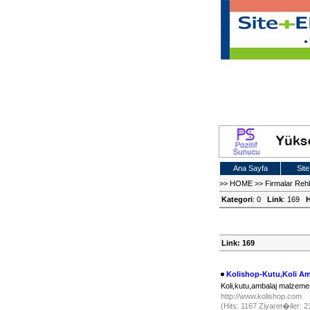
Ana Sayfa
Site
>>
HOME
>>
Firmalar Reh
Kategori
: 0
Link
: 169
H
Link: 169
Kolishop-Kutu,Koli Am
Koli,kutu,ambalaj malzem
http://www.kolishop.com
(Hits: 1167 Ziyaret�iler: 