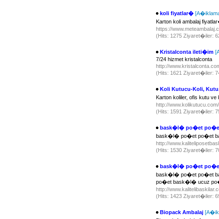
koli fiyatlar�
[A�iklam
Karton koli ambalaj fiyat
https://www.meteambalaj
(Hits: 1275 Ziyaret�iler: 
Kristalconta ileti�im
[
7/24 hizmet kristalconta
http://www.kristalconta.com
(Hits: 1621 Ziyaret�iler: 
Koli Kutucu-Koli, Kutu
Karton koliler, ofis kutu ve
http://www.kolikutucu.com
(Hits: 1591 Ziyaret�iler: 
bask�l� po�et po�e
bask�l� po�et po�et b
http://www.kaliteliposetba
(Hits: 1530 Ziyaret�iler: 
bask�l� po�et po�e
bask�l� po�et po�et b
po�et bask�l� ucuz po
http://www.kalitelibaskilar
(Hits: 1423 Ziyaret�iler: 
Biopack Ambalaj
[A�ik