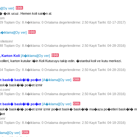
a]
[Oy ver]
lar� �ok ucuz. Hemen koli sat�n al.
.com
629 Toplam Oy: 8 A�iklama: 0 Ortalama degerlendirme: 2.50 Kayit Tarihi: 02-17-2017)
A�iklama]
[Oy ver]
/iletisim/
748 Toplam Oy: 8 A�iklama: 0 Ortalama degerlendirme: 2.50 Kayit Tarihi: 04-28-2016)
, Karton Koli
[A�iklama]
[Oy ver]
 kolileri, karton kutular i�in Koli Kutucuyu takip edin. �stanbul koli ve kutu merkezi.
/
754 Toplam Oy: 8 A�iklama: 0 Ortalama degerlendirme: 2.50 Kayit Tarihi: 04-28-2016)
t bask� bask�l� po�et
[A�iklama]
[Oy ver]
ask� bask�l� po�et izmir
ski.com/
708 Toplam Oy: 8 A�iklama: 0 Ortalama degerlendirme: 2.50 Kayit Tarihi: 04-18-2016)
t bask� bask�l� po�et
[A�iklama]
[Oy ver]
ask� bask�l� po�et izmir izmir po�et bask� bask�l� ma�aza po�etleri bask�l� m
�et
.com/
692 Toplam Oy: 8 A�iklama: 0 Ortalama degerlendirme: 2.50 Kayit Tarihi: 04-18-2016)
lama]
[Oy ver]