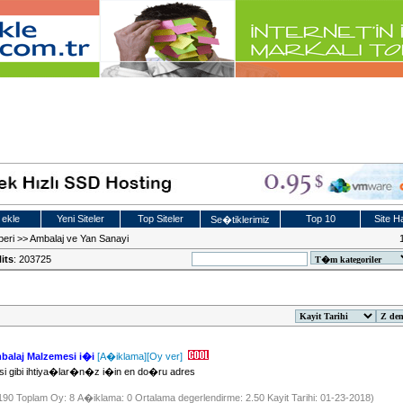
 ekle
Yeni Siteler
Top Siteler
Top 10
Site Ha
Se�tiklerimiz
beri
>>
Ambalaj ve Yan Sanayi
its
: 203725
balaj Malzemesi i�i
[A�iklama]
[Oy ver]
esi gibi ihtiya�lar�n�z i�in en do�ru adres
2190 Toplam Oy: 8 A�iklama: 0 Ortalama degerlendirme: 2.50 Kayit Tarihi: 01-23-2018)