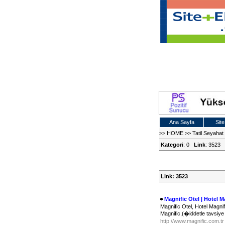
Ana Sayfa
Site
>>
HOME
>>
Tatil Seyaha
Kategori
: 0
Link
: 3523
Link: 3523
Magnific Otel | Hotel Ma
Magnific Otel, Hotel Magnif
Magnific,(�iddetle tavsi
http://www.magnific.com.t