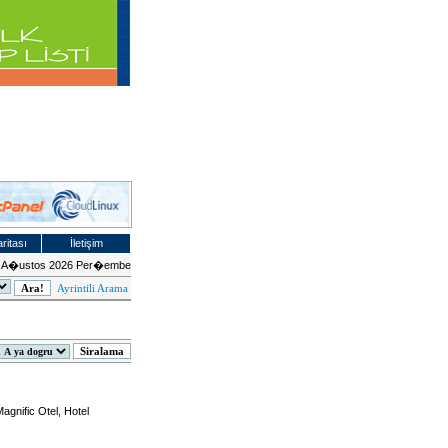
ritası
İletişim
 A�ustos 2026 Per�embe
Ayrintili Arama
Magnific Otel, Hotel