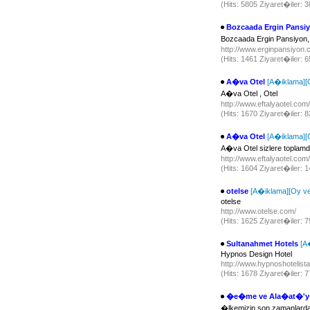
(Hits: 5805 Ziyaret�iler:
Bozcaada Ergin Pansi
Bozcaada Ergin Pansiyon
http://www.erginpansiyon
(Hits: 1461 Ziyaret�iler: 
A�va Otel
[A�iklama]
[
A�va Otel , Otel
http://www.eftalyaotel.com
(Hits: 1670 Ziyaret�iler: 
A�va Otel
[A�iklama]
[
A�va Otel sizlere toplamda
http://www.eftalyaotel.com
(Hits: 1604 Ziyaret�iler:
otelse
[A�iklama]
[Oy ve
otelse
http://www.otelse.com/
(Hits: 1625 Ziyaret�iler: 
Sultanahmet Hotels
[A
Hypnos Design Hotel
http://www.hypnoshotelist
(Hits: 1678 Ziyaret�iler: 
�e�me ve Ala�at�'y�
�lkemizin son zamanlard