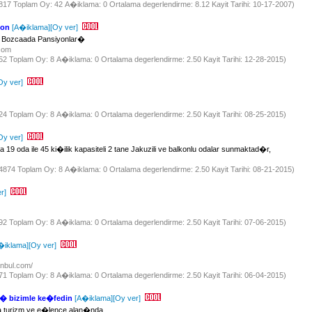
 3817 Toplam Oy: 42 A�iklama: 0 Ortalama degerlendirme: 8.12 Kayit Tarihi: 10-17-2007)
yon
[A�iklama]
[Oy ver]
, Bozcaada Pansiyonlar�
.com
652 Toplam Oy: 8 A�iklama: 0 Ortalama degerlendirme: 2.50 Kayit Tarihi: 12-28-2015)
Oy ver]
/
824 Toplam Oy: 8 A�iklama: 0 Ortalama degerlendirme: 2.50 Kayit Tarihi: 08-25-2015)
Oy ver]
 19 oda ile 45 ki�ilik kapasiteli 2 tane Jakuzili ve balkonlu odalar sunmaktad�r,
/
 14874 Toplam Oy: 8 A�iklama: 0 Ortalama degerlendirme: 2.50 Kayit Tarihi: 08-21-2015)
r]
792 Toplam Oy: 8 A�iklama: 0 Ortalama degerlendirme: 2.50 Kayit Tarihi: 07-06-2015)
�iklama]
[Oy ver]
anbul.com/
771 Toplam Oy: 8 A�iklama: 0 Ortalama degerlendirme: 2.50 Kayit Tarihi: 06-04-2015)
 bizimle ke�fedin
[A�iklama]
[Oy ver]
a turizm ve e�lence alan�nda