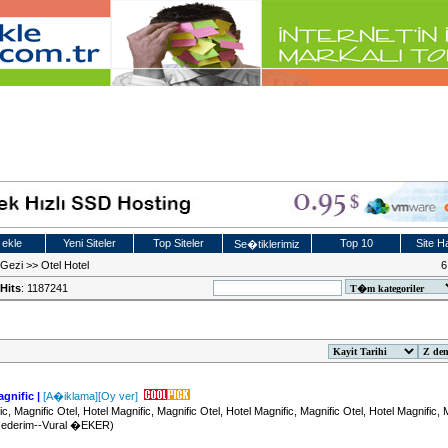
 ekle
Yeni Siteler
Top Siteler
Top 10
Site Ha
Se�tiklerimiz
t Gezi
>>
Otel Hotel
6
Hits
: 1187241
gnific |
[A�iklama]
[Oy ver]
ic, Magnific Otel, Hotel Magnific, Magnific Otel, Hotel Magnific, Magnific Otel, Hotel Magnific, 
ye ederim--Vural �EKER)
r