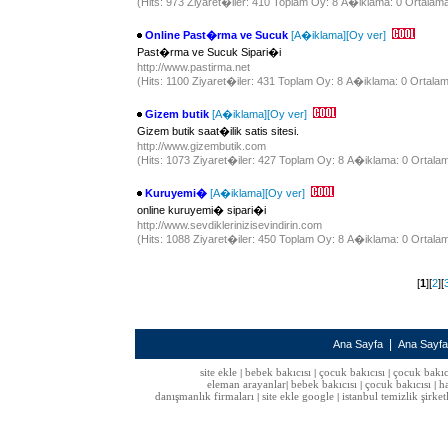
(Hits: 973 Ziyaret�iler: 410 Toplam Oy: 8 A�iklama: 0 Ortalama
Online Past�rma ve Sucuk
[A�iklama]
[Oy ver]
Past�rma ve Sucuk Sipari�i
http://www.pastirma.net
(Hits: 1100 Ziyaret�iler: 431 Toplam Oy: 8 A�iklama: 0 Ortalam
Gizem butik
[A�iklama]
[Oy ver]
Gizem butik saat�ilik satis sitesi.
http://www.gizembutik.com
(Hits: 1073 Ziyaret�iler: 427 Toplam Oy: 8 A�iklama: 0 Ortalam
Kuruyemi�
[A�iklama]
[Oy ver]
online kuruyemi� sipari�i
http://www.sevdiklerinizisevindirin.com
(Hits: 1088 Ziyaret�iler: 450 Toplam Oy: 8 A�iklama: 0 Ortalam
[
1
][
2
][
|
Ana Sayfa
Ana Sayf
site ekle
bebek bakıcısı
çocuk bakıcısı
çocuk bakıc
|
|
|
eleman arayanlar
bebek bakıcısı
çocuk bakıcısı
h
|
|
|
danışmanlık firmaları
site ekle google
istanbul temizlik şirket
|
|