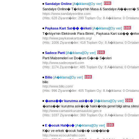
Sandalye Online
[A�iklama]
[Oy ver]
Sandalye Online� T�rkiye'nin Masa & Sandalye Al��veri� Si
https://www.sandalyeonline.com
(Hits: 628 Ziyaret�iler: 299 Toplam Oy: 8 A�iklama: 0 Ortalama
Paykasa Kart Sat�� �irketi
[A�iklama]
[Oy ver]
T�rkiye'nin Elektronik Para Birimi , Paykasa Kart sat�� �irket
http://www.paykasakartsatis.org/
(Hits: 1006 Ziyaret�iler: 418 Toplam Oy: 8 A�iklama: 0 Ortalam
Sadece Parti
[A�iklama]
[Oy ver]
Parti Malzemeleri ve Do�um G�n� S�sleri
http://www.sadeceparti.com
(Hits: 1174 Ziyaret�iler: 485 Toplam Oy: 8 A�iklama: 0 Ortalam
Bilio
[A�iklama]
[Oy ver]
bilio
http://www.bilio.com/
(Hits: 996 Ziyaret�iler: 405 Toplam Oy: 8 A�iklama: 0 Ortalama
�ama��r kurutma ask�s�
[A�iklama]
[Oy ver]
�ama��r kurutma ask�s� hakk�nda genel bilgi alma sitesi
http://www.camasirkurutmaaskisi.gen.tr
(Hits: 1037 Ziyaret�iler: 369 Toplam Oy: 8 A�iklama: 0 Ortalam
E �ocuk Hal�s�
[A�iklama]
[Oy ver]
K�z ve erkek �ocuk hal�s� sat��lar�
http://www.ecocukhalisi.com