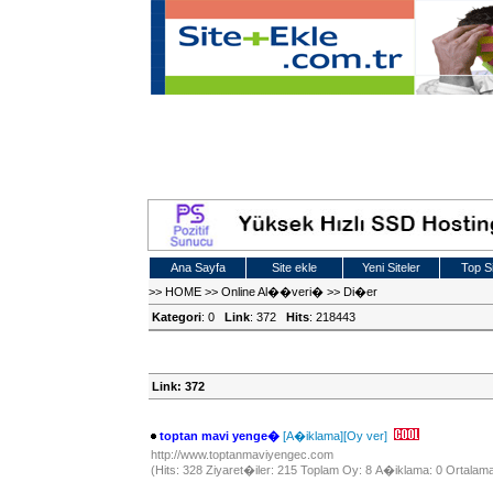
Ana Sayfa
Site ekle
Yeni Siteler
Top Si
>>
HOME
>>
Online Al��veri�
>>
Di�er
Kategori
: 0
Link
: 372
Hits
: 218443
Link: 372
toptan mavi yenge�
[A�iklama]
[Oy ver]
http://www.toptanmaviyengec.com
(Hits: 328 Ziyaret�iler: 215 Toplam Oy: 8 A�iklama: 0 Ortalama