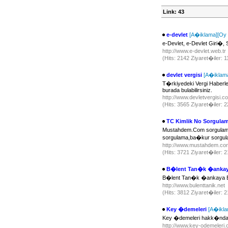
Link: 43
e-devlet
[A�iklama]
[Oy 
e-Devlet, e-Devlet Giri�
http://www.e-devlet.web.tr
(Hits: 2142 Ziyaret�iler: 
devlet vergisi
[A�iklam
T�rkiyedeki Vergi Haberl
burada bulabilirsiniz.
http://www.devletvergisi.
(Hits: 3565 Ziyaret�iler:
TC Kimlik No Sorgula
Mustahdem.Com sorgulama,
sorgulama,ba�kur sorgu
http://www.mustahdem.c
(Hits: 3721 Ziyaret�iler:
B�lent Tan�k �ankay
B�lent Tan�k �ankaya 
http://www.bulenttanik.net
(Hits: 3812 Ziyaret�iler:
Key �demeleri
[A�ikla
Key �demeleri hakk�nda bi
http://www.key-odemeleri