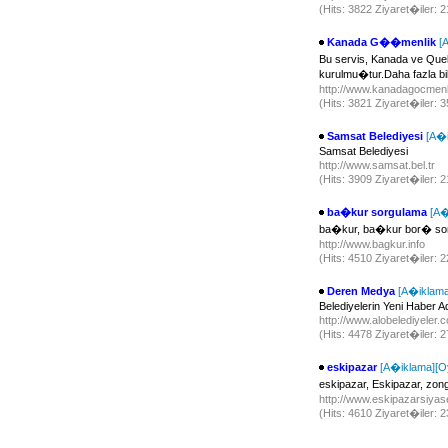
(Hits: 3822 Ziyaret�iler:
Kanada G��menlik
[
Bu servis, Kanada ve Que
kurulmu�tur.Daha fazla bi
http://www.kanadagocmenl
(Hits: 3821 Ziyaret�iler:
Samsat Belediyesi
[A�i
Samsat Belediyesi
http://www.samsat.bel.tr
(Hits: 3909 Ziyaret�iler:
ba�kur sorgulama
[A�
ba�kur, ba�kur bor� so
http://www.bagkur.info
(Hits: 4510 Ziyaret�iler:
Deren Medya
[A�iklama
Belediyelerin Yeni Haber A
http://www.alobelediyeler
(Hits: 4478 Ziyaret�iler:
eskipazar
[A�iklama]
[O
eskipazar, Eskipazar, zon
http://www.eskipazarsiyas
(Hits: 4610 Ziyaret�iler: