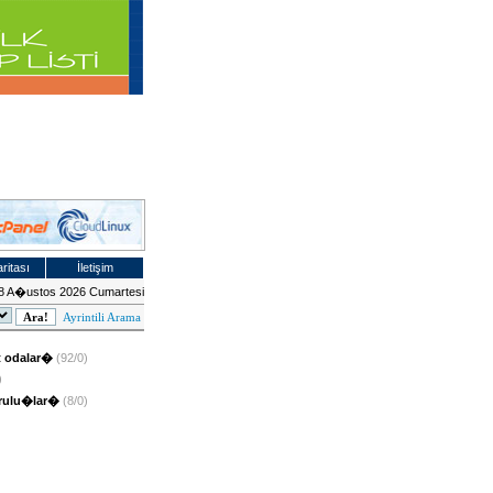
ritası
İletişim
8 A�ustos 2026 Cumartesi
Ayrintili Arama
et odalar�
(92/0)
)
urulu�lar�
(8/0)