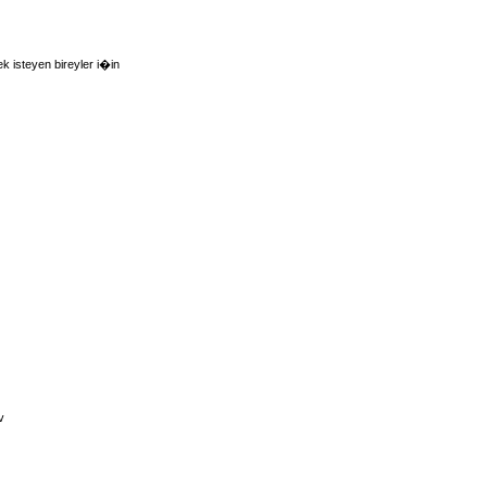
isteyen bireyler i�in
v