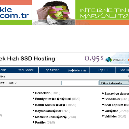
 ekle
Yeni Siteler
Top Siteler
Top 10
Site Ha
Se�tiklerimiz
tika
its
: 104812
Dernekler
(530/0)
Sanayi ve ticar
Emniyet m�d�rl�kleri
(83/0)
Sendikalar
(66/0
Kamu Kurulu�lar�
(195/0)
Sivil Toplum K
Kaymakaml�klar
(26/0)
Vak�flar
(232/0)
0)
Valilikler
(80/0)
Meslek Kurulu�lar�
(27/0)
Partiler
(89/0)