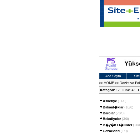
Ana Sayfa
Site
>>
HOME
>>
Devlet ve Poli
Kategori
: 17
Link
: 43
H
Askeriye
(11/0)
Bakanl�klar
(18/0)
Barolar
(78/0)
Belediyeler
(3/0)
B�y�k El�ilikler
(20/
Cezaevleri
(1/0)