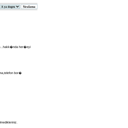
vb...hakk�nda her�eyi
ma,telefon bor�
edikleriniz.