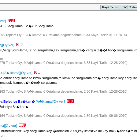
ver]
, SGK Sorgulama, Ba�kur Sorgulama
1146 Toplam Oy: 9 A�iklama: 0 Ortalama degerlendirme: 3.33 Kayit Tarihi: 01-11-2014)
a]
[Oy ver]
eri,Vergi Sorgulama,Tc no sorgulama,ssk sorgulama,ara� vergisi,ta��t bor� sorgulama 
com
 2279 Toplam Oy: 9 A�iklama: 0 Ortalama degerlendirme: 3.33 Kayit Tarihi: 12-28-2010)
ma
[A�iklama]
[Oy ver]
online sorgulama,tc kimlik sorgulama,tc kimlik no sorgulama,ara� sorgulama,key sorgula
lama,ssk hizmet d�k�m� sorgulama
om
 2163 Toplam Oy: 8 A�iklama: 0 Ortalama degerlendirme: 2.50 Kayit Tarihi: 12-28-2010)
a Belediye Ba�kan�
[A�iklama]
[Oy ver]
Belediye Ba�kan�
 2164 Toplam Oy: 8 A�iklama: 0 Ortalama degerlendirme: 2.50 Kayit Tarihi: 09-06-2010)
ma]
[Oy ver]
lmedikleriniz. key sorgulama,key �demeleri 2009,key listesi ve de key hakk�nda t�m bilm
.com