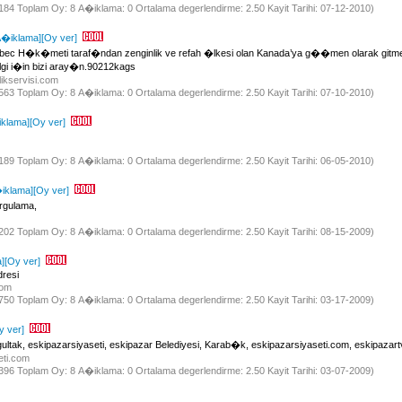
 2184 Toplam Oy: 8 A�iklama: 0 Ortalama degerlendirme: 2.50 Kayit Tarihi: 07-12-2010)
A�iklama]
[Oy ver]
bec H�k�meti taraf�ndan zenginlik ve refah �lkesi olan Kanada’ya g��men olarak gitmek 
lgi i�in bizi aray�n.90212kags
ikservisi.com
 3563 Toplam Oy: 8 A�iklama: 0 Ortalama degerlendirme: 2.50 Kayit Tarihi: 07-10-2010)
klama]
[Oy ver]
 2189 Toplam Oy: 8 A�iklama: 0 Ortalama degerlendirme: 2.50 Kayit Tarihi: 06-05-2010)
iklama]
[Oy ver]
rgulama,
 2202 Toplam Oy: 8 A�iklama: 0 Ortalama degerlendirme: 2.50 Kayit Tarihi: 08-15-2009)
]
[Oy ver]
dresi
.com
 2750 Toplam Oy: 8 A�iklama: 0 Ortalama degerlendirme: 2.50 Kayit Tarihi: 03-17-2009)
y ver]
gultak, eskipazarsiyaseti, eskipazar Belediyesi, Karab�k, eskipazarsiyaseti.com, eskipazart
eti.com
 2396 Toplam Oy: 8 A�iklama: 0 Ortalama degerlendirme: 2.50 Kayit Tarihi: 03-07-2009)