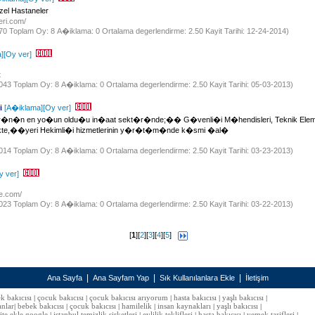
el Hastaneler
eri.com/
870 Toplam Oy: 8 A�iklama: 0 Ortalama degerlendirme: 2.50 Kayit Tarihi: 12-24-2014)
]
[Oy ver]
t
 1043 Toplam Oy: 8 A�iklama: 0 Ortalama degerlendirme: 2.50 Kayit Tarihi: 05-03-2013)
i
[A�iklama]
[Oy ver]
r�n�n en yo�un oldu�u in�aat sekt�r�nde;�� G�venli�i M�hendisleri, Teknik Ele
mekte,��yeri Hekimli�i hizmetlerinin y�r�t�m�nde k�smi �al�
 1014 Toplam Oy: 8 A�iklama: 0 Ortalama degerlendirme: 2.50 Kayit Tarihi: 03-23-2013)
y ver]
ye.com/
 1023 Toplam Oy: 8 A�iklama: 0 Ortalama degerlendirme: 2.50 Kayit Tarihi: 03-22-2013)
[
1
][
2
][
3
][
4
][
5
]
|
|
|
Ana Sayfa
Ana Sayfam Yap
Sık Kullanılanlara Ekle
İletişim
k bakıcısı
çocuk bakıcısı
çocuk bakıcısı arıyorum
hasta bakıcısı
yaşlı bakıcısı
|
|
|
|
|
anlar
bebek bakıcısı
çocuk bakıcısı
hamilelik
insan kaynakları
yaşlı bakıcısı
|
|
|
|
|
|
site ekle google
istanbul temizlik şirketleri
evlilik teklifleri
hasta bakıcısı
yemek tarifleri