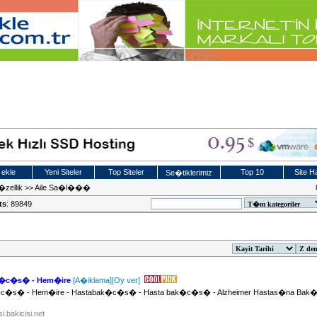
 ekle
Yeni Siteler
Top Siteler
Top 10
Site Ha
Se�tiklerimiz
zellik
>>
Aile Sa�l���
ts
: 89849
ak�c�s� - Hem�ire
[A�iklama]
[Oy ver]
�c�s� - Hem�ire - Hastabak�c�s� - Hasta bak�c�s� - Alzheimer Hastas�na Bak
i.bakicisi.net