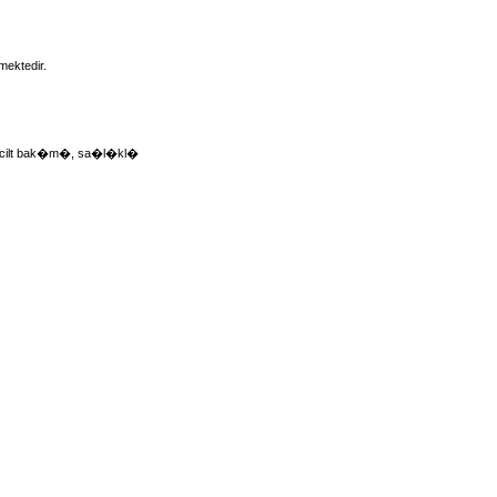
ektedir.
k, cilt bak�m�, sa�l�kl�