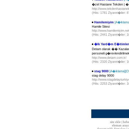
�zel Hastane Tekden | �z
http://www.tekdenhastanel
(Hits: 1781 Ziyaret�iler: 
Hamilemiyim
[A�iklama
Hamile Sitesi
http://www.hamilemiyim.ne
(Hits: 2441 Ziyaret�iler:
�lk Yard�m E�itimler
Detam olarak �� Kazala
personeli g�revlendiril
http://www.detam.com.tr/
(Hits: 2320 Ziyaret�iler:
stag 9000
[A�iklama]
[O
stag delay 9000
http://www.stagdelayturki
(Hits: 2253 Ziyaret�iler:
site ekle
bebe
|
eleman aray
danışmanlık firmaları