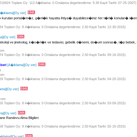
: 216924 Toplam Oy: 113 A�iklama: 0 Ortalama degerlendirme: 9.39 Kayit Tarihi: 07-25-2007)
A�iklama]
[Oy ver]
 kurulan portal�m�z, g�nl�k hayatta ihtiya� duyabilece�iniz her t�rl� konular� i�erm
784 Toplam Oy: 8 A�iklama: 0 Ortalama degerlendirme: 2.50 Kayit Tarihi: 12-30-2015)
a]
[Oy ver]
ekoloji ve jinekolog, k�s�rl�k ve tedavisi, gebelik d�nemi, do�um sonras�, t�p bebe
.com
774 Toplam Oy: 8 A�iklama: 0 Ortalama degerlendirme: 2.50 Kayit Tarihi: 09-16-2015)
beri
[A�iklama]
[Oy ver]
i
.com
769 Toplam Oy: 8 A�iklama: 0 Ortalama degerlendirme: 2.50 Kayit Tarihi: 04-20-2015)
ama]
[Oy ver]
.com
955 Toplam Oy: 8 A�iklama: 0 Ortalama degerlendirme: 2.50 Kayit Tarihi: 03-09-2015)
ma]
[Oy ver]
ne Randevu Alma Bilgileri
858 Toplam Oy: 8 A�iklama: 0 Ortalama degerlendirme: 2.50 Kayit Tarihi: 02-15-2015)
iklama]
[Oy ver]