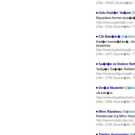
(Hits: 14095 Ziyaret�iler
Uslu Kad�n Ya�am
[
Bayanlara hizmet ama�l�
http://www.uslukadin.com
(Hits: 1530 Ziyaret�iler: 
Cilt Bak�m�
[A�iklam
Kad�n hastal�klar�, Jin
beslenme
http://www.kadindasaglik
(Hits: 1657 Ziyaret�iler: 
Sa�l�k ve Doktor Reh
Yedig�n Sa�l�k Rehber
http://www.yedigunsaglik
(Hits: 1760 Ziyaret�iler: 
Do�al Maskeler
[A�ikl
cilt bak�m
http://www.dogalmaskeler
(Hits: 1898 Ziyaret�iler: 
Mhrs Randevu
[A�ikla
Randevular.org Mhrs Hasta
http://www.randevular.org
(Hits: 1744 Ziyaret�iler: 
Tekden Hastaneleri
[A�