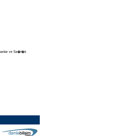
manlar ve Sa�l�k