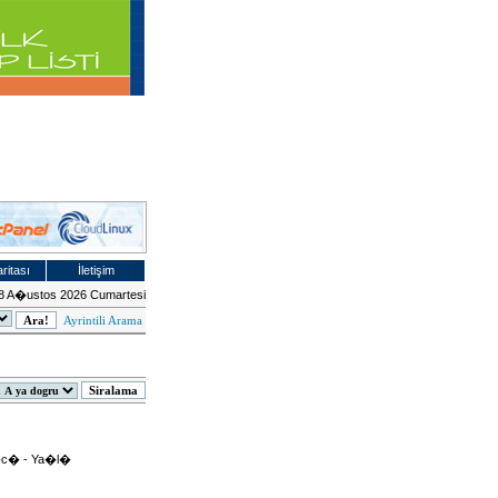
ritası
İletişim
8 A�ustos 2026 Cumartesi
Ayrintili Arama
�c� - Ya�l�