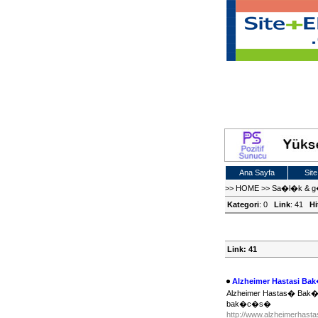
Ana Sayfa
Site
>>
HOME
>>
Sa�l�k & g�
Kategori
: 0
Link
: 41
Hi
Link: 41
Alzheimer Hastasi B
Alzheimer Hastas� Bak
bak�c�s�
http://www.alzheimerhastas