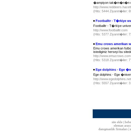
�ampiyon tak�m�n�n resm
http://www.reddeers.hacet
(Hits: 5444 Ziyaret�iler:
Footballtr - T�rkiye 
Footballtr - T�rkiye univer
http://www.footballtr.com
(Hits: 5377 Ziyaret�iler:
Emu crows amerikan
Emu crows amerikan futbol t
istediginiz herseyi bu si
http://www.emucrows.co
(Hits: 5318 Ziyaret�iler:
Ege dolphins - Ege �ni
Ege dolphins - Ege �niver
http://www.egedolphins.ne
(Hits: 5557 Ziyaret�iler:
site ekle
bebe
|
eleman aray
danışmanlık firmaları
|