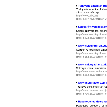
Turkiyede amerikan fu
Turkiyede amerikan futbolu
sitesi. www.tafk.org
http://www.tafk.org
(Hits: 5497 Ziyaret�iler:
Selcuk �niversitesi a
Selcuk �niversitesi ameri
http://www.selcukgriffon.
(Hits: 5422 Ziyaret�iler:
www.selcukgriffon.edu
Sel�uk �niversitesi amer
http://www.selcukgriffon.e
(Hits: 5152 Ziyaret�iler:
www.sakaryatitans.ta
Sakarya titans ; amerikan 
http://www.sakaryatitans.
(Hits: 5252 Ziyaret�iler:
www.metufalcons.cjb.
T�rkiye deki amerikan fu
http://www.metufalcons.cj
(Hits: 5700 Ziyaret�iler:
Hacettepe red deers res
Hacettepe red deers resm