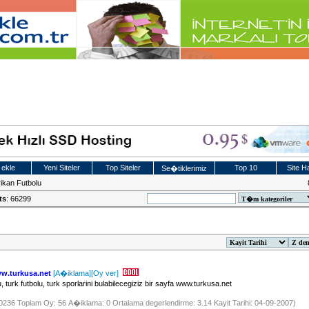
 ekle
Yeni Siteler
Top Siteler
Top 10
Site Ha
Se�tiklerimiz
ikan Futbolu
ts
: 66299
ww.turkusa.net
[A�iklama]
[Oy ver]
 turk futbolu, turk sporlarini bulabilecegiziz bir sayfa www.turkusa.net
 60236 Toplam Oy: 56 A�iklama: 0 Ortalama degerlendirme: 3.14 Kayit Tarihi: 04-09-2007)