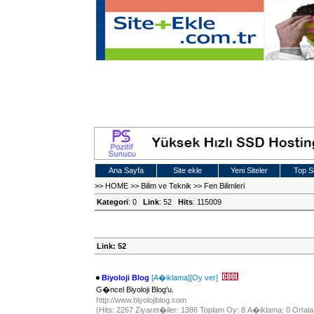
Ana Sayfa
Site ekle
Yeni Siteler
Top Si
>>
HOME
>>
Bilim ve Teknik
>>
Fen Bilimleri
Kategori
: 0
Link
: 52
Hits
: 115009
Link: 52
Biyoloji Blog
[A�iklama]
[Oy ver]
G�ncel Biyoloji Blog'u.
http://www.biyolojiblog.com
(Hits: 2267 Ziyaret�iler: 1386 Toplam Oy: 8 A�iklama: 0 Ortala