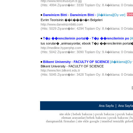
http://www.fencihuseyin.tr.gg
(Hits: 4994 Ziyaret�iler: 3330 Toplam Oy: 8 A�iklama: 0 Ortala
Darwinizm Bitti - Darwinizm Bitti -
[A�iklama]
[Oy ver]
Evrim Teorisinin ��k���n�n Belgeleri
http://www.darwinizmbitti.com
(Hits: 5029 Ziyaret�iler: 4294 Toplam Oy: 8 A�iklama: 0 Ortala
T�p ��rencilerinin portal� - T�p ��rencilerinin po
[
tus sorular� ,animasyonlar, ebook T�p ��rencilerinin portal�
http://medline.hyperphp.com
(Hits: 5042 Ziyaret�iler: 3090 Toplam Oy: 9 A�iklama: 0 Ortala
Bilkent University - FACULTY OF SCIENCE
[A�iklama]
[Oy 
Bilkent University - FACULTY OF SCIENCE
http://www.fen.bilkent.edu.tr
(Hits: 5045 Ziyaret�iler: 3428 Toplam Oy: 8 A�iklama: 0 Ortala
[
|
Ana Sayfa
Ana Sayf
site ekle
bebek bakıcısı
çocuk bakıcısı
çocuk bakıc
|
|
|
eleman arayanlar
bebek bakıcısı
çocuk bakıcısı
h
|
|
|
danışmanlık firmaları
site ekle google
istanbul temizlik şirket
|
|