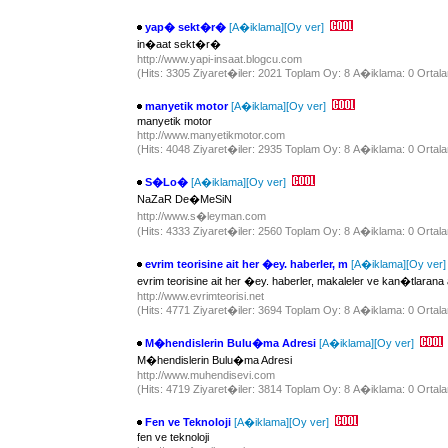
yap� sekt�r�
[A�iklama]
[Oy ver]
in�aat sekt�r�
http://www.yapi-insaat.blogcu.com
(Hits: 3305 Ziyaret�iler: 2021 Toplam Oy: 8 A�iklama: 0 Ortala
manyetik motor
[A�iklama]
[Oy ver]
manyetik motor
http://www.manyetikmotor.com
(Hits: 4048 Ziyaret�iler: 2935 Toplam Oy: 8 A�iklama: 0 Ortala
S�Lo�
[A�iklama]
[Oy ver]
NaZaR De�MeSiN
http://www.s�leyman.com
(Hits: 4333 Ziyaret�iler: 2560 Toplam Oy: 8 A�iklama: 0 Ortala
evrim teorisine ait her �ey. haberler, m
[A�iklama]
[Oy ver]
evrim teorisine ait her �ey. haberler, makaleler ve kan�tlarana
http://www.evrimteorisi.net
(Hits: 4771 Ziyaret�iler: 3694 Toplam Oy: 8 A�iklama: 0 Ortala
M�hendislerin Bulu�ma Adresi
[A�iklama]
[Oy ver]
M�hendislerin Bulu�ma Adresi
http://www.muhendisevi.com
(Hits: 4719 Ziyaret�iler: 3814 Toplam Oy: 8 A�iklama: 0 Ortala
Fen ve Teknoloji
[A�iklama]
[Oy ver]
fen ve teknoloji