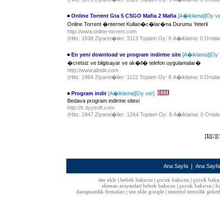
Online Torrent Gta 5 CSGO Mafia 2 Mafia
[A�iklama]
[Oy ve
Online Torrent �nternet Kullan�c�lar�na Durumu Yeterli
http://www.online-torrent.com
(Hits: 1838 Ziyaret�iler: 3113 Toplam Oy: 8 A�iklama: 0 Ortala
En yeni download ve program indirme site
[A�iklama]
[Oy 
�cretsiz ve bilgisayar ve ak�ll� telefon uygulamalar�
http://www.alindir.com
(Hits: 1964 Ziyaret�iler: 1122 Toplam Oy: 8 A�iklama: 0 Ortala
Program indir
[A�iklama]
[Oy ver]
Bedava program indirme sitesi
http://tr.dyysoft.com
(Hits: 1947 Ziyaret�iler: 1264 Toplam Oy: 8 A�iklama: 0 Ortala
[
1
][
2
][
|
Ana Sayfa
Ana Sayf
site ekle
bebek bakıcısı
çocuk bakıcısı
çocuk bakıc
|
|
|
eleman arayanlar
bebek bakıcısı
çocuk bakıcısı
h
|
|
|
danışmanlık firmaları
site ekle google
istanbul temizlik şirket
|
|