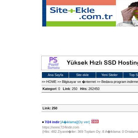
Ana Sayfa
Site ekle
Yeni Siteler
Top Si
>>
HOME
>>
Bilgisayar ve �nternet
>>
Bedava program indirme s
Kategori
: 0
Link
: 250
Hits
: 262450
Link: 250
7/24 indir
[A�iklama]
[Oy ver]
https://www.724indir.com
(Hits: 482 Ziyaret�iler: 369 Toplam Oy: 8 A�iklama: 0 Ortalama