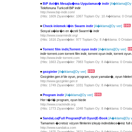
BiP Anl�k Mesajla�ma Uygulamas� indir
[A�iklama]
[Oy 
Telefonuna Turkcell BiP indir
http://www.bip-indir.com/
(Hits: 1609 Ziyaret�iler: 1067 Toplam Oy: 10 A�iklama: 0 Ortal
Check-inlemek i�in Swarm indir
[A�iklama]
[Oy ver]
Sosyal a�lar�n en �zeli Swarm'� indir
http://www.swarmindir.org/
(Hits: 1616 Ziyaret�iler: 977 Toplam Oy: 8 A�iklama: 0 Ortalam
Torrent film indir,Torrent oyun indir
[A�iklama]
[Oy ver]
indir-torrent.com torrent film indir, torrent oyun indir, torrent oyun.
http://www.indir-torrent.com
(Hits: 1663 Ziyaret�iler: 7983 Toplam Oy: 8 A�iklama: 0 Ortala
gezginler
[A�iklama]
[Oy ver]
Gezginler.gen.tr'de oyun, program, oyun yamalar�, oyun hileleri
http://www.gezginler.gen.tr
(Hits: 1749 Ziyaret�iler: 1031 Toplam Oy: 8 A�iklama: 0 Ortala
Program indir
[A�iklama]
[Oy ver]
Her t�rl� program, oyun bizde
http://www.crackindir.org
(Hits: 1773 Ziyaret�iler: 1048 Toplam Oy: 8 A�iklama: 0 Ortala
SandaLca|Full Program|Full Oyun|E-Book
[A�iklama]
[Oy v
Tamamen �cretsiz vizyon filmlerini izleyip indirebilece�iniz ful
http://www.sandalca.com
(Hits: 1875 Ziyaret�iler: 2821 Toplam Oy: 9 A�iklama: 0 Ortala