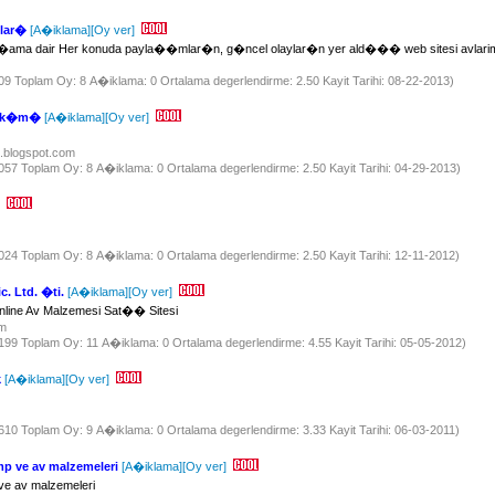
lar�
[A�iklama]
[Oy ver]
a dair Her konuda payla��mlar�n, g�ncel olaylar�n yer ald��� web sitesi avlarim
909 Toplam Oy: 8 A�iklama: 0 Ortalama degerlendirme: 2.50 Kayit Tarihi: 08-22-2013)
 bak�m�
[A�iklama]
[Oy ver]
ri.blogspot.com
 1057 Toplam Oy: 8 A�iklama: 0 Ortalama degerlendirme: 2.50 Kayit Tarihi: 04-29-2013)
1024 Toplam Oy: 8 A�iklama: 0 Ortalama degerlendirme: 2.50 Kayit Tarihi: 12-11-2012)
c. Ltd. �ti.
[A�iklama]
[Oy ver]
ine Av Malzemesi Sat�� Sitesi
om
 2199 Toplam Oy: 11 A�iklama: 0 Ortalama degerlendirme: 4.55 Kayit Tarihi: 05-05-2012)
k
[A�iklama]
[Oy ver]
m
1610 Toplam Oy: 9 A�iklama: 0 Ortalama degerlendirme: 3.33 Kayit Tarihi: 06-03-2011)
p ve av malzemeleri
[A�iklama]
[Oy ver]
e av malzemeleri