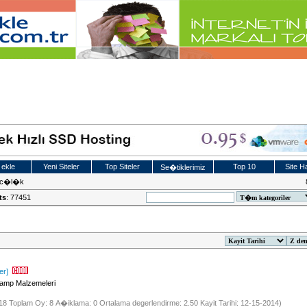
 ekle
Yeni Siteler
Top Siteler
Top 10
Site Ha
Se�tiklerimiz
c�l�k
ts
: 77451
er]
Kamp Malzemeleri
918 Toplam Oy: 8 A�iklama: 0 Ortalama degerlendirme: 2.50 Kayit Tarihi: 12-15-2014)