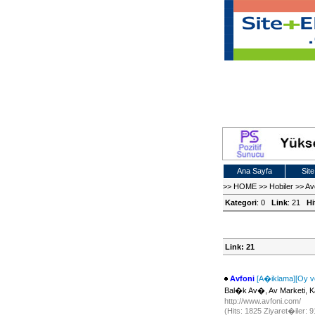
Ana Sayfa
Site
>>
HOME
>>
Hobiler
>>
Av
Kategori
: 0
Link
: 21
Hi
Link: 21
Avfoni
[A�iklama]
[Oy v
Bal�k Av�, Av Marketi, 
http://www.avfoni.com/
(Hits: 1825 Ziyaret�iler: 