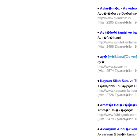
Avlar�m�z - Av video
Avc�l��a ve Do�al ya�am
http://www.avlarimiz.in/
(Hits: 2205 Ziyaret�iler: 
Av t�fe�i tamiri ve
Av t�fe�i tamiri
http://www.avtufekleritami
(Hits: 2498 Ziyaret�iler:
ay�
[A�iklama]
[Oy ver]
ay�
http://www.ayi.gen.tr
(Hits: 2574 Ziyaret�iler: 
Kaysan Silah San. ve Ti
T�rkiyenin En B�y�k Onl
http://www.kaysansilah.c
(Hits: 2726 Ziyaret�iler:
Amat�r Bal�k��l�
Amat�r Bal�k��l�k
http://www.fishingturk.co
(Hits: 3479 Ziyaret�iler: 
Akvaryum & bal�k kam
Akvaryum & bal�k kamp v