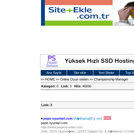
Ana Sayfa
Site ekle
Yeni Siteler
Top Si
>>
HOME
>>
Online Oyun siteleri
>>
Championship Manager
Kategori
: 0
Link
: 3
Hits
: 46930
Link: 3
pepe oyunlari.com
[A�iklama]
[Oy ver]
pepe oyunlari.com
http://www.pepeoyunlari.com
(Hits: 2979 Ziyaret�iler: 12479 Toplam Oy: 8 A�iklama: 0 Ortal