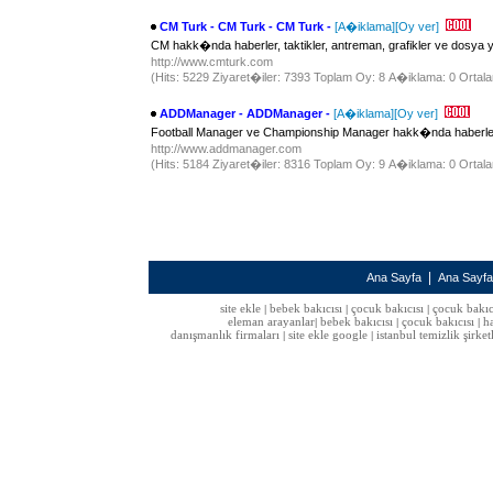
CM Turk - CM Turk - CM Turk -
[A�iklama]
[Oy ver]
CM hakk�nda haberler, taktikler, antreman, grafikler ve dosya 
http://www.cmturk.com
(Hits: 5229 Ziyaret�iler: 7393 Toplam Oy: 8 A�iklama: 0 Ortala
ADDManager - ADDManager -
[A�iklama]
[Oy ver]
Football Manager ve Championship Manager hakk�nda haberler, 
http://www.addmanager.com
(Hits: 5184 Ziyaret�iler: 8316 Toplam Oy: 9 A�iklama: 0 Ortala
|
Ana Sayfa
Ana Sayf
site ekle
bebek bakıcısı
çocuk bakıcısı
çocuk bakıc
|
|
|
eleman arayanlar
bebek bakıcısı
çocuk bakıcısı
h
|
|
|
danışmanlık firmaları
site ekle google
istanbul temizlik şirket
|
|