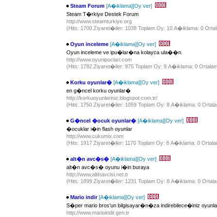
Steam Forum
[A�iklama]
[Oy ver]
Steam T�rkiye Destek Forum
http://www.steamturkiye.org
(Hits: 1700 Ziyaret�iler: 1038 Toplam Oy: 10 A�iklama: 0 Ortal
Oyun inceleme
[A�iklama]
[Oy ver]
Oyun inceleme ve ipu�lar�na kolayca ula��n.
http://www.oyunipuclari.com
(Hits: 1782 Ziyaret�iler: 975 Toplam Oy: 9 A�iklama: 0 Ortalam
Korku oyunlar�
[A�iklama]
[Oy ver]
en g�ncel korku oyunlar�
http://korkuoyunlariniz.blogspot.com.tr/
(Hits: 1750 Ziyaret�iler: 1059 Toplam Oy: 8 A�iklama: 0 Ortala
G�ncel �ocuk oyunlar�
[A�iklama]
[Oy ver]
�ocuklar i�in flash oyunlar
http://www.cukumix.com
(Hits: 1917 Ziyaret�iler: 1170 Toplam Oy: 8 A�iklama: 0 Ortala
alt�n avc�s�
[A�iklama]
[Oy ver]
alt�n avc�s� oyunu i�in buraya
http://www.altinavcisi.net.tr
(Hits: 1899 Ziyaret�iler: 1231 Toplam Oy: 8 A�iklama: 0 Ortala
Mario indir
[A�iklama]
[Oy ver]
S�per mario bros'un bilgisayar�n�za indirebilece�iniz oyunl
http://www.marioindir.gen.tr