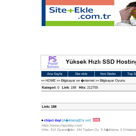
Ana Sayfa
Site ekle
Yeni Siteler
Top Si
>>
HOME
>>
Bilgisayar ve �nternet
>>
Bilgisayar Oyunu
Kategori
: 0
Link
: 188
Hits
: 212755
Link: 188
chipci dayi
[A�iklama]
[Oy ver]
https://www.chipcidayi.com/
(Hits: 414 Ziyaret�iler: 344 Toplam Oy: 8 A�iklama: 0 Ortalama