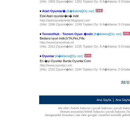
(Hits: 1850 Ziyaret�iler: 1252 Toplam Oy: 8 A�iklama: 0 Ortala
Atari Oyunlar�
[A�iklama]
[Oy ver]
Eski Atari oyunlar�n� indir
http://atarioyunlariindir.blogspot.com
(Hits: 1996 Ziyaret�iler: 1248 Toplam Oy: 8 A�iklama: 0 Ortala
TorrentHub - Torrent Oyun �ndir
[A�iklama]
[Oy ver]
Bedava oyun indir,GTA,Pes,Fifa
http://www.torrenthub.ml
(Hits: 2012 Ziyaret�iler: 1235 Toplam Oy: 8 A�iklama: 0 Ortala
Oyunlar
[A�iklama]
[Oy ver]
En �yi Oyunlar Burda Oyunlar.Com
http://www.oyunlar.com
(Hits: 2102 Ziyaret�iler: 1194 Toplam Oy: 8 A�iklama: 0 Ortala
[
1
][
2
][
|
Ana Sayfa
Ana Sayf
site ekle
bebek bakıcısı
çocuk bakıcısı
çocuk bakıc
|
|
|
eleman arayanlar
bebek bakıcısı
çocuk bakıcısı
h
|
|
|
danışmanlık firmaları
site ekle google
istanbul temizlik şirket
|
|