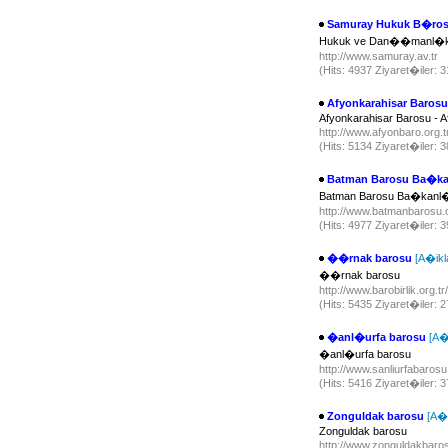
Samuray Hukuk B�ro
Hukuk ve Dan��manl�
http://www.samuray.av.tr
(Hits: 4937 Ziyaret�iler:
Afyonkarahisar Barosu 
Afyonkarahisar Barosu - A
http://www.afyonbaro.org.
(Hits: 5134 Ziyaret�iler:
Batman Barosu Ba�
Batman Barosu Ba�ka
http://www.batmanbarosu.
(Hits: 4977 Ziyaret�iler:
��rnak barosu
[A�ikl
��rnak barosu
http://www.barobirlik.org.t
(Hits: 5435 Ziyaret�iler:
�anl�urfa barosu
[A�
�anl�urfa barosu
http://www.sanliurfabarosu
(Hits: 5416 Ziyaret�iler:
Zonguldak barosu
[A�
Zonguldak barosu
http://www.zonguldakbaros