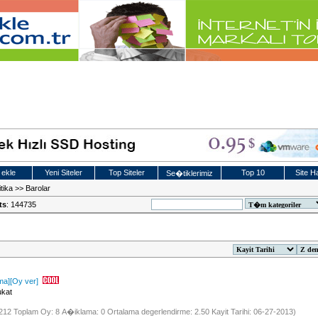
 ekle
Yeni Siteler
Top Siteler
Top 10
Site Ha
Se�tiklerimiz
tika
>>
Barolar
ts
: 144735
ma]
[Oy ver]
ukat
 1212 Toplam Oy: 8 A�iklama: 0 Ortalama degerlendirme: 2.50 Kayit Tarihi: 06-27-2013)