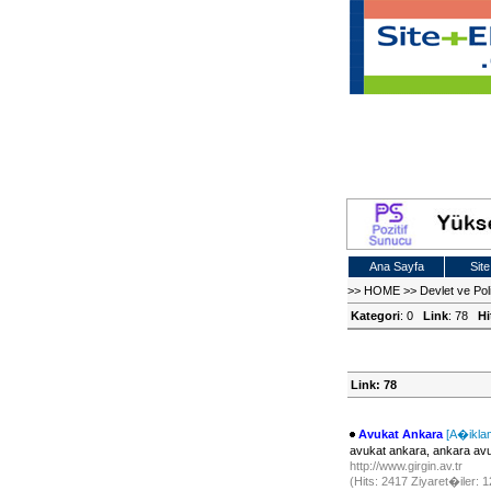
Ana Sayfa
Site
>>
HOME
>>
Devlet ve Poli
Kategori
: 0
Link
: 78
Hi
Link: 78
Avukat Ankara
[A�ikla
avukat ankara, ankara av
http://www.girgin.av.tr
(Hits: 2417 Ziyaret�iler: