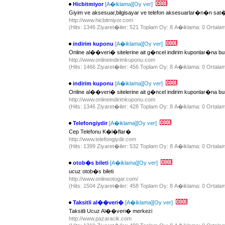
Hicbitmiyor
[A�iklama]
[Oy ver]
Giyim ve aksesuar,bilgisayar ve telefon aksesuarlar�n�n 
http://www.hicbitmiyor.com
(Hits: 1346 Ziyaret�iler: 521 Toplam Oy: 8 A�iklama: 0 Ortalam
indirim kuponu
[A�iklama]
[Oy ver]
Online al��veri� sitelerine ait g�ncel indirim kuponlar�na bur
http://www.onlineindirimkuponu.com
(Hits: 1466 Ziyaret�iler: 456 Toplam Oy: 8 A�iklama: 0 Ortalam
indirim kuponu
[A�iklama]
[Oy ver]
Online al��veri� sitelerine ait g�ncel indirim kuponlar�na bur
http://www.onlineindirimkuponu.com
(Hits: 1346 Ziyaret�iler: 428 Toplam Oy: 8 A�iklama: 0 Ortalam
Telefongiydir
[A�iklama]
[Oy ver]
Cep Telefonu K�l�flar�
http://www.telefongiydir.com
(Hits: 1399 Ziyaret�iler: 532 Toplam Oy: 8 A�iklama: 0 Ortalam
otob�s bileti
[A�iklama]
[Oy ver]
ucuz otob�s bileti
http://www.onlineotogar.com/
(Hits: 1504 Ziyaret�iler: 458 Toplam Oy: 8 A�iklama: 0 Ortalam
Taksitli al��veri�
[A�iklama]
[Oy ver]
Taksitli Ucuz Al��veri� merkezi
http://www.pazaracik.com