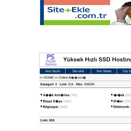
Ana Sayfa
Site ekle
Yeni Siteler
Top Si
>>
HOME
>>
Online Al��veri�
Kategori
: 8
Link
: 616
Hits
: 408094
A��k Artt�rma
(7/0)
�i�ek
(321
Beyaz E�ya
(26/0)
Di�er
(375/
Bilgisayar
(16/0)
Elektronik
Link: 616