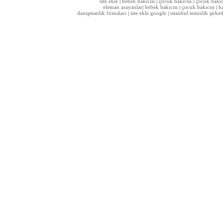
site ekle
bebek bakıcısı
çocuk bakıcısı
çocuk bakıc
|
|
|
eleman arayanlar
bebek bakıcısı
çocuk bakıcısı
h
|
|
|
danışmanlık firmaları
site ekle google
istanbul temizlik şirket
|
|