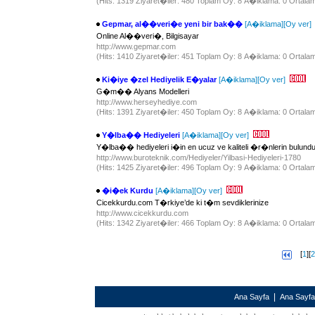
(Hits: 1319 Ziyaret�iler: 480 Toplam Oy: 8 A�iklama: 0 Ortalam
Gepmar, al��veri�e yeni bir bak��
[A�iklama]
[Oy ver]
Online Al��veri�, Bilgisayar
http://www.gepmar.com
(Hits: 1410 Ziyaret�iler: 451 Toplam Oy: 8 A�iklama: 0 Ortalam
Ki�iye �zel Hediyelik E�yalar
[A�iklama]
[Oy ver]
G�m�� Alyans Modelleri
http://www.herseyhediye.com
(Hits: 1391 Ziyaret�iler: 450 Toplam Oy: 8 A�iklama: 0 Ortalam
Y�lba�� Hediyeleri
[A�iklama]
[Oy ver]
Y�lba�� hediyeleri i�in en ucuz ve kaliteli �r�nlerin bulund
http://www.buroteknik.com/Hediyeler/Yilbasi-Hediyeleri-1780
(Hits: 1425 Ziyaret�iler: 496 Toplam Oy: 9 A�iklama: 0 Ortalam
�i�ek Kurdu
[A�iklama]
[Oy ver]
Cicekkurdu.com T�rkiye’de ki t�m sevdiklerinize
http://www.cicekkurdu.com
(Hits: 1342 Ziyaret�iler: 466 Toplam Oy: 8 A�iklama: 0 Ortalam
[
1
][
2
|
Ana Sayfa
Ana Sayf