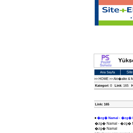
Site
Ana Sayfa
>>
HOME
>>
Akt�alite & 
Kategori
: 0
Link
: 165
H
Link: 165
�zg� Namal - �zg� 
�zg� Namal - �zg� N
�zg� Namal