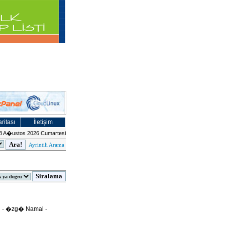
ritası
İletişim
8 A�ustos 2026 Cumartesi
Ayrintili Arama
- �zg� Namal -