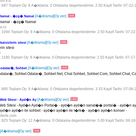
om.tr.tc
r: 687 Toplam Oy: 8 A�iklama: 0 Ortalama degerlendirme: 2.50 Kayit Tarihi: 07-22-
[A�iklama]
[Oy ver]
Namal - �zg� Namal
Namal - �zg� Namal
da.ru
r: 1094 Toplam Oy: 8 A�iklama: 0 Ortalama degerlendirme: 2.50 Kayit Tarihi: 07-2
[A�iklama]
[Oy ver]
sizlerin sitesi
rin sitesi
m
r: 1190 Toplam Oy: 8 A�iklama: 0 Ortalama degerlendirme: 2.50 Kayit Tarihi: 07-17
[A�iklama]
[Oy ver]
t odalar�, Sohbet
t odalar�, Sohbet Odalar�, Sohbet Net, Chat Sohbet, Sohbet Com, Sohbet Chat, 
t
r: 895 Toplam Oy: 9 A�iklama: 0 Ortalama degerlendirme: 3.33 Kayit Tarihi: 07-06-
[A�iklama]
[Oy ver]
eb Sitesi - Ayd�n Ay
b Sitesi - Ayd�n Ayd�n Portal� - ayd�n ayd�n sanat�� portal� - ayd�n ayd
ayd�n ayd�n ile sohbet - ayd�n ayd�n ile t�rk� - ayd�n ayd�n konser -
izlerle.com
r: 825 Toplam Oy: 12 A�iklama: 0 Ortalama degerlendirme: 5.00 Kayit Tarihi: 06-1
[A�iklama]
[Oy ver]