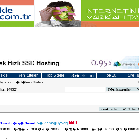
 ekle
Yeni Siteler
Top Siteler
Top 10
Site Ha
Se�tiklerimiz
Magazin
>>
�nl�lerin Siteleri
its
: 148324
[A�iklama]
[Oy ver]
Namal - �zg� Namal
amal - �zg� Namal �zg� Namal - �zg� Namal - �zg� Namal �zg� Namal 