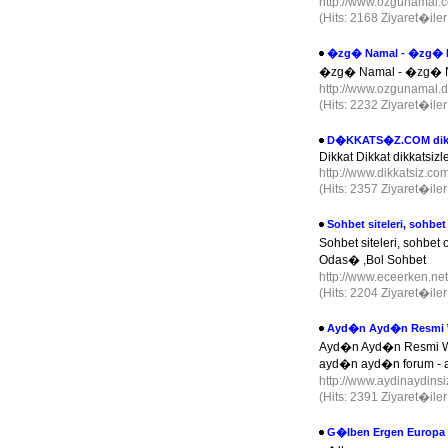
http://www.ozgunamal.c
(Hits: 2168 Ziyaret�ile
�zg� Namal - �zg� 
�zg� Namal - �zg� 
http://www.ozgunamal.
(Hits: 2232 Ziyaret�ile
D�KKATS�Z.COM dikkat
Dikkat Dikkat dikkatsizle
http://www.dikkatsiz.co
(Hits: 2357 Ziyaret�ile
Sohbet siteleri, sohbe
Sohbet siteleri, sohbe
Odas� ,Bol Sohbet
http://www.eceerken.ne
(Hits: 2204 Ziyaret�ile
Ayd�n Ayd�n Resmi W
Ayd�n Ayd�n Resmi We
ayd�n ayd�n forum - 
http://www.aydinaydins
(Hits: 2391 Ziyaret�ile
G�lben Ergen Europa