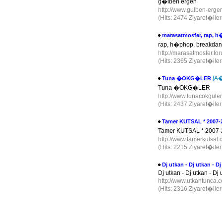
g�lben ergen
http://www.gulben-erge
(Hits: 2474 Ziyaret�ile
marasatmosfer, rap, h
rap, h�phop, breakdance
http://marasatmosfer.fo
(Hits: 2365 Ziyaret�ile
[A�
Tuna �OKG�LER
Tuna �OKG�LER
http://www.tunacokgule
(Hits: 2437 Ziyaret�ile
Tamer KUTSAL * 200
Tamer KUTSAL * 2007
http://www.tamerkutsal
(Hits: 2215 Ziyaret�ile
Dj utkan - Dj utkan - Dj
Dj utkan - Dj utkan - Dj 
http://www.utkantunca
(Hits: 2316 Ziyaret�ile