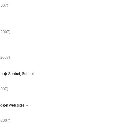
2007)
2-2007)
-2007)
Canl� Sohbet, Sohbet
2007)
�n web sitesi -
8-2007)