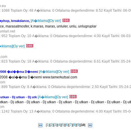
n.eu
r: 1088 Toplam Oy: 48 A�iklama: 0 Ortalama degerlendirme: 8.52 Kayit Tarihi: 06-
[A�iklama]
[Oy ver]
�phop, breakdance,
, marasatmosfer, k.maras, maras, unluler, unlu, unlugruplar
rumlari.net
r: 952 Toplam Oy: 10 A�iklama: 0 Ortalama degerlendirme: 4.00 Kayit Tarihi: 06-0
iklama]
[Oy ver]
r.com
r: 823 Toplam Oy: 18 A�iklama: 0 Ortalama degerlendirme: 6.61 Kayit Tarihi: 05-2
[A�iklama]
[Oy ver]
7-2008 �al��ma D�nemi
-2008 �al��ma D�nemi www.tamerkutsal.com
.com
r: 899 Toplam Oy: 8 A�iklama: 0 Ortalama degerlendirme: 2.50 Kayit Tarihi: 05-24-
[A�iklama]
[Oy ver]
 utkan - Dj utkan - Dj utk
utkan - Dj utkan - Dj utkan - Dj utkan - Dj utkan - Dj utkan - Dj utkan - Dj utkan - Dj ut
.com
r: 1242 Toplam Oy: 13 A�iklama: 0 Ortalama degerlendirme: 4.00 Kayit Tarihi: 05-
1
2
3
4
5
6
7
8
9
[
][
][
][
][
][
][
][
][
][
10
]