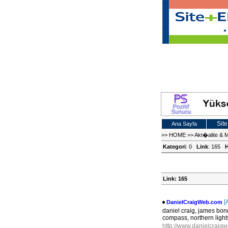
Site
Ana Sayfa
>>
HOME
>>
Akt�alite & 
Kategori
: 0
Link
: 165
H
Link: 165
[
DanielCraigWeb.com
daniel craig, james bon
compass, northern lights,
http://www.danielcrai