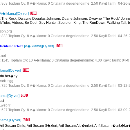
r: 868 Toplam Oy: 8 A�iklama: 0 Ortalama degerlendirme: 2.50 Kayit Tarihi: 04-26-
[A�iklama]
[Oy ver]
The Rock, Dwayne Douglas Johnson, Duane Johnson, Dwayne "The Rock" Johns
ube, Videos, Be Cool, Spy Hunter, Scorpion King, The RunDown, Walking Tall, bild
nson.org
r: 833 Toplam Oy: 8 A�iklama: 0 Ortalama degerlendirme: 2.50 Kayit Tarihi: 04-26-
[A�iklama]
[Oy ver]
olatAlemdar.NeT
T
r.net
r: 1145 Toplam Oy: 10 A�iklama: 0 Ortalama degerlendirme: 4.00 Kayit Tarihi: 04-
lama]
[Oy ver]
nda her�ey
work.tr.gg
r: 725 Toplam Oy: 8 A�iklama: 0 Ortalama degerlendirme: 2.50 Kayit Tarihi: 03-12-
lama]
[Oy ver]
esi
i.web.tr
r: 527 Toplam Oy: 8 A�iklama: 0 Ortalama degerlendirme: 2.50 Kayit Tarihi: 03-09-
klama]
[Oy ver]
 Arif Susam Dinle, Arif Susam S�zleri, Arif Susam Alb�mleri, Arif Susam �ark�la