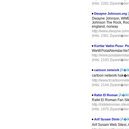
(Hits: 2282 Ziyaret�ile
Dwayne-Johnson.org
Dwayne Johnson, WWE 
Johnson The Rock, RockT
england, norway
http://www.dwayne-joh
(Hits: 2361 Ziyaret�ile
Kurtlar Vadisi Pusu- P
WwW.PolatAlemdar.Ne
http://www.polatalemda
(Hits: 2193 Ziyaret�ile
[A�ik
cartoon network
cartoon network hak�
http://www.trcartoonnet
(Hits: 2144 Ziyaret�ile
[A�ik
Rafet El Roman
Rafet El Roman Fan Sit
http://rafetelroman.sites
(Hits: 1970 Ziyaret�ile
[A�i
Arif Susam Dinle
Arif Susam Web Sitesi,