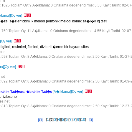
m.tr
r: 1025 Toplam Oy: 9 A�iklama: 0 Ortalama degerlendirme: 3.33 Kayit Tarihi: 02-0
klama]
[Oy ver]
zel s�zler tckimlik melodi polifonik melodi komik sa�l�k iq testi
r: 769 Toplam Oy: 11 A�iklama: 0 Ortalama degerlendirme: 4.55 Kayit Tarihi: 02-07
[Oy ver]
leri, resimleri, filmleri, dizileri i�eren bir hayran sitesi.
b.tr
r: 598 Toplam Oy: 8 A�iklama: 0 Ortalama degerlendirme: 2.50 Kayit Tarihi: 01-27-
ma]
[Oy ver]
.net
r: 892 Toplam Oy: 8 A�iklama: 0 Ortalama degerlendirme: 2.50 Kayit Tarihi: 01-09-
[A�iklama]
[Oy ver]
rahim Tatl�ses, �brahim Tatl�s
do, izlesene
ses.net
r: 813 Toplam Oy: 8 A�iklama: 0 Ortalama degerlendirme: 2.50 Kayit Tarihi: 12-27-
1
3
4
5
6
7
8
9
10
[
][
2
][
][
][
][
][
][
][
][
]