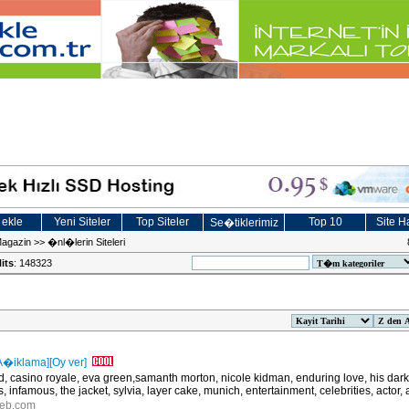
 ekle
Yeni Siteler
Top Siteler
Top 10
Site Ha
Se�tiklerimiz
Magazin
>>
�nl�lerin Siteleri
its
: 148323
A�iklama]
[Oy ver]
d, casino royale, eva green,samanth morton, nicole kidman, enduring love, his dark
 infamous, the jacket, sylvia, layer cake, munich, entertainment, celebrities, actor, 
gweb.com