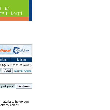
ritası
İletişim
8 A�ustos 2026 Cumartesi
Ayrintili Arama
 materials, the golden
actress, celebri