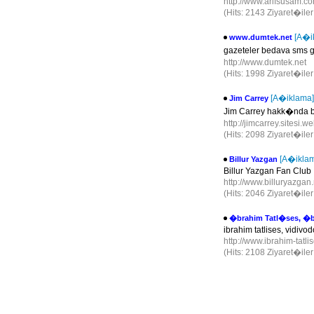
http://www.arifsusam.co
(Hits: 2143 Ziyaret�ile
[A�i
www.dumtek.net
gazeteler bedava sms g�
http://www.dumtek.net
(Hits: 1998 Ziyaret�ile
[A�iklama]
Jim Carrey
Jim Carrey hakk�nda bilgi
http://jimcarrey.sitesi.we
(Hits: 2098 Ziyaret�ile
[A�ikla
Billur Yazgan
Billur Yazgan Fan Club
http://www.billuryazgan
(Hits: 2046 Ziyaret�ile
�brahim Tatl�ses, �b
ibrahim tatlises, vidivo
http://www.ibrahim-tatli
(Hits: 2108 Ziyaret�ile