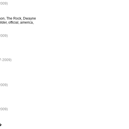
2009)
on, The Rock, Dwayne
er, official, america,
2009)
07-2009)
2009)
2009)
r�