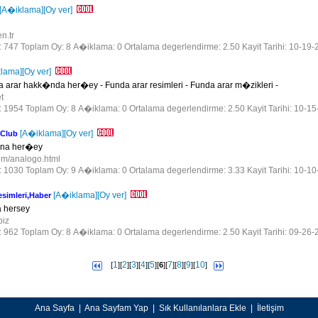
[A�iklama]
[Oy ver]
n.tr
r: 747 Toplam Oy: 8 A�iklama: 0 Ortalama degerlendirme: 2.50 Kayit Tarihi: 10-19-
lama]
[Oy ver]
a arar hakk�nda her�ey - Funda arar resimleri - Funda arar m�zikleri -
et
r: 1954 Toplam Oy: 8 A�iklama: 0 Ortalama degerlendirme: 2.50 Kayit Tarihi: 10-1
[A�iklama]
[Oy ver]
Club
na her�ey
om/analogo.html
r: 1030 Toplam Oy: 9 A�iklama: 0 Ortalama degerlendirme: 3.33 Kayit Tarihi: 10-1
[A�iklama]
[Oy ver]
simleri,Haber
 hersey
biz
r: 962 Toplam Oy: 8 A�iklama: 0 Ortalama degerlendirme: 2.50 Kayit Tarihi: 09-26-
1
2
3
4
5
7
8
9
10
[
][
][
][
][
][
6
][
][
][
][
]
Ana Sayfa
|
Ana Sayfam Yap
|
Sık Kullanılanlara Ekle
|
İletişim