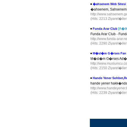
�ahsenem Web Sitesi
�ahsenem, Sahsenem
http://www.sahsenem.ge
(Hits: 2213 Ziyaret�ile
[A�ik
Funda Arar Club
Funda Arar Club - Fund
http://www.funda-arar.n
(Hits: 2290 Ziyaret�ile
M�sl�m G�rses Fan 
M�sl�m G�rses Ad�
http://www.muslumcu.c
(Hits: 2150 Ziyaret�ile
Hande Yener Sohbet,Re
hande yener hakk�nda
http://www.handeyener.
(Hits: 2239 Ziyaret�ile