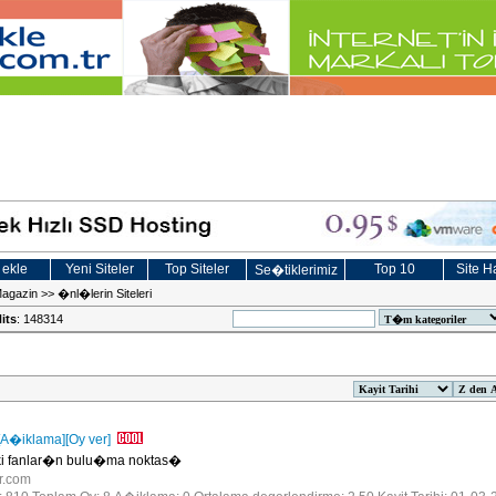
 ekle
Yeni Siteler
Top Siteler
Top 10
Site Ha
Se�tiklerimiz
Magazin
>>
�nl�lerin Siteleri
its
: 148314
[A�iklama]
[Oy ver]
eki fanlar�n bulu�ma noktas�
tr.com