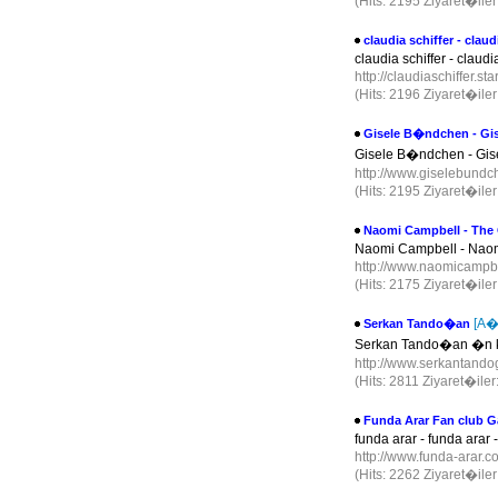
(Hits: 2195 Ziyaret�ile
claudia schiffer - claud
claudia schiffer - claudia
http://claudiaschiffer.st
(Hits: 2196 Ziyaret�ile
Gisele B�ndchen - Gi
Gisele B�ndchen - Gis
http://www.giselebund
(Hits: 2195 Ziyaret�ile
Naomi Campbell - The O
Naomi Campbell - Naom
http://www.naomicampb
(Hits: 2175 Ziyaret�ile
[A�
Serkan Tando�an
Serkan Tando�an �n ki
http://www.serkantand
(Hits: 2811 Ziyaret�ile
Funda Arar Fan club G
funda arar - funda arar -
http://www.funda-arar.
(Hits: 2262 Ziyaret�ile