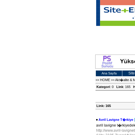
Site
Ana Sayfa
>>
HOME
>>
Akt�alite & 
Kategori
: 0
Link
: 165
H
Link: 165
Avril Lavigne T�rkiye
avril lavigne t�rkiyed
http://www.avril-lavigne